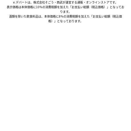
e.デパートは、株式会社そごう・西武が運営する通販・オンラインストアです。
表示価格は本体価格に10％の消費税額を加えた「お支払い総額（税込価格）」となってお
ります。
酒類を除いた飲食料品は、本体価格に8％の消費税額を加えた「お支払い総額（税込価
格）」となっております。