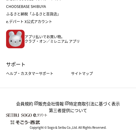
おせち
母の日
CHOOSEBASE SHIBUYA
父の日
コスメ
ふるさと納税「ふるさと百貨店」
フード
レディースファッション
e.デパート X公式アカウント
メンズファッション＆スポーツ
キッズ・ベビー
アプリ払いでお買い物。
ホーム・キッチン＆アート
クラブ・オン／ミレニアム アプリ
サポート
ヘルプ・カスタマーサポート
サイトマップ
会員規約
販売会社情報
特定商取引法に基づく表示
第三者提供について
Copyright © Sogo & Seibu Co.,Ltd. All Rights Reserved.