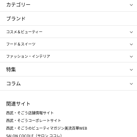
カテゴリー
コスメ＆ビューティー
フード＆スイーツ
ブランド
ギフト
レディース
コスメ＆ビューティー
メンズ
キッズ・ベビー
SHISEIDO
クレ・ド・ポー ボーテ
スポーツ・アウトドア
ホーム・キッチン＆アート
フード＆スイーツ
ポール&ジョー ボーテ
ジルスチュアート
お中元
お歳暮
アンリ・シャルパンティエ
ガトー・ド・ボワイヤージュ
ファッション・インテリア
NARS
エスト
ゴディバ
新宿高野
ポロ ラルフ ローレン
ザ ノース フェイス
特集
RMK
SUQQU
たねや
とらや
タケオ キクチ
ママ＆キッズ
クリニーク
SK-Ⅱ
お中元
お歳暮
ねんりん家
シュガーバターの木
コラム
シュタイフ
バカラ
ひな人形
五月人形
お中元
お歳暮
ランドセル
母の日
関連サイト
菓子折り
手土産
父の日
クリスマス
和菓子
お取り寄せ
西武・そごう店舗情報サイト
クリスマスケーキ
おせち
西武・そごうコーポレートサイト
人気のギフト
福袋
福袋
バレンタイン
西武・そごうのビューティマガジン美流百華WEB
バレンタイン
ホワイトデー
ホワイトデー
SALON COCOLE（サロン ココレ）