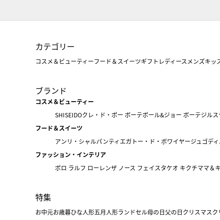
カテゴリー
コスメ＆ビューティー
フード＆スイーツ
ギフト
レディース
メンズ
キッ
ブランド
コスメ＆ビューティー
SHISEIDO
クレ・ド・ポー ボーテ
ポール&ジョー ボーテ
ジルス
フード＆スイーツ
アンリ・シャルパンティエ
ガトー・ド・ボワイヤージュ
ゴディ
ファッション・インテリア
ポロ ラルフ ローレン
ザ ノース フェイス
タケオ キクチ
ママ＆
特集
お中元
お歳暮
ひな人形
五月人形
ランドセル
母の日
父の日
クリスマス
ク