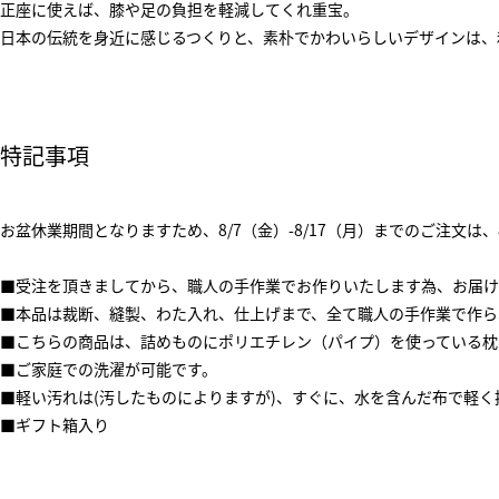
正座に使えば、膝や足の負担を軽減してくれ重宝。
日本の伝統を身近に感じるつくりと、素朴でかわいらしいデザインは、
特記事項
お盆休業期間となりますため、8/7（金）-8/17（月）までのご注文は
■受注を頂きましてから、職人の手作業でお作りいたします為、お届け
■本品は裁断、縫製、わた入れ、仕上げまで、全て職人の手作業で作ら
■こちらの商品は、詰めものにポリエチレン（パイプ）を使っている枕
■ご家庭での洗濯が可能です。
■軽い汚れは(汚したものによりますが)、すぐに、水を含んだ布で軽
■ギフト箱入り