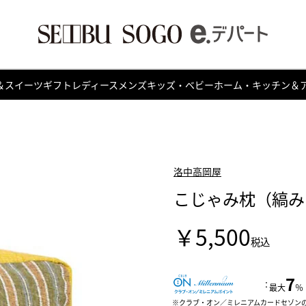
＆スイーツ
ギフト
レディース
メンズ
キッズ・ベビー
ホーム・キッチン＆
洛中高岡屋
こじゃみ枕（縞み
￥5,500
税込
7
：
最大
％
クラブ・オン／ミレニアムカードセゾン