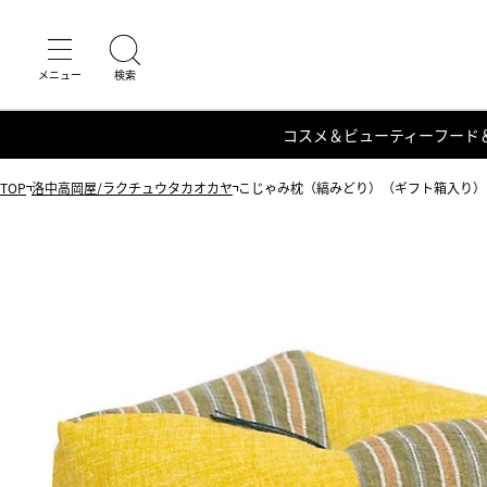
コスメ＆ビューティー
フード
TOP
洛中高岡屋/ラクチュウタカオカヤ
こじゃみ枕（縞みどり）（ギフト箱入り）