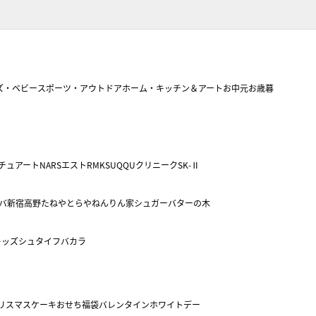
ズ・ベビー
スポーツ・アウトドア
ホーム・キッチン＆アート
お中元
お歳暮
チュアート
NARS
エスト
RMK
SUQQU
クリニーク
SK-Ⅱ
バ
新宿高野
たねや
とらや
ねんりん家
シュガーバターの木
キッズ
シュタイフ
バカラ
リスマスケーキ
おせち
福袋
バレンタイン
ホワイトデー