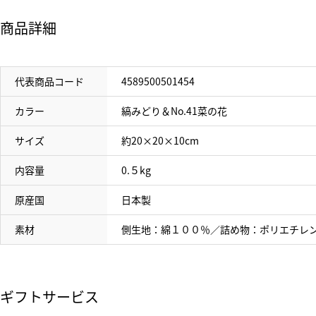
商品詳細
代表商品コード
4589500501454
カラー
縞みどり＆No.41菜の花
サイズ
約20×20×10cm
内容量
0.５kg
原産国
日本製
素材
側生地：綿１００％／詰め物：ポリエチレン
ギフトサービス