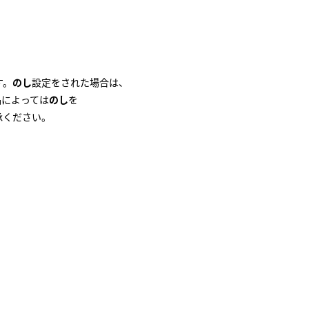
。
す。
のし
設定をされた場合は、
品によっては
のし
を
承ください。