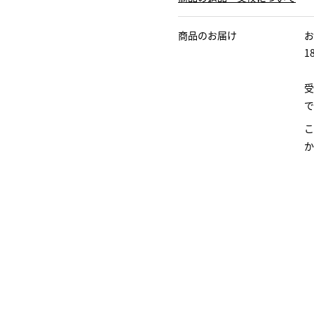
商品のお届け
お
1
受
で
こ
か