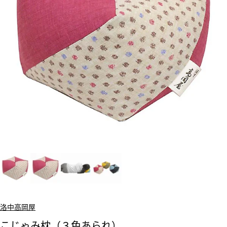
洛中高岡屋
こじゃみ枕（３色あられ）