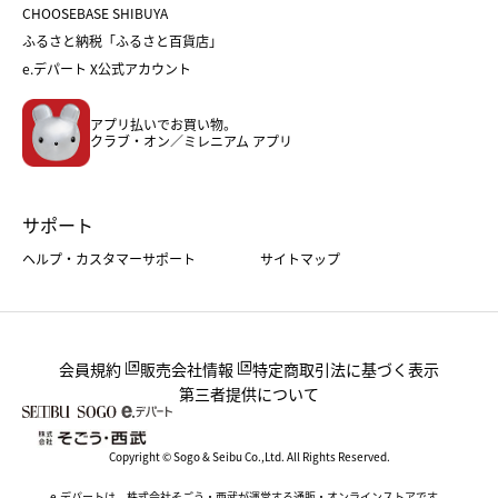
CHOOSEBASE SHIBUYA
父の日
コスメ
ふるさと納税「ふるさと百貨店」
フード
レディースファッション
e.デパート X公式アカウント
メンズファッション＆スポーツ
キッズ・ベビー
アプリ払いでお買い物。
ホーム・キッチン＆アート
クラブ・オン／ミレニアム アプリ
サポート
ヘルプ・カスタマーサポート
サイトマップ
会員規約
販売会社情報
特定商取引法に基づく表示
第三者提供について
Copyright © Sogo & Seibu Co.,Ltd. All Rights Reserved.
e.デパートは、株式会社そごう・西武が運営する通販・オンラインストアです。