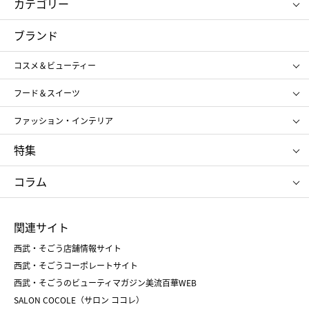
カテゴリー
コスメ＆ビューティー
フード＆スイーツ
ブランド
ギフト
レディース
コスメ＆ビューティー
メンズ
キッズ・ベビー
SHISEIDO
クレ・ド・ポー ボーテ
スポーツ・アウトドア
ホーム・キッチン＆アート
フード＆スイーツ
ポール&ジョー ボーテ
ジルスチュアート
お中元
お歳暮
アンリ・シャルパンティエ
ガトー・ド・ボワイヤージュ
ファッション・インテリア
NARS
エスト
ゴディバ
新宿高野
ポロ ラルフ ローレン
ザ ノース フェイス
特集
RMK
SUQQU
たねや
とらや
タケオ キクチ
ママ＆キッズ
クリニーク
SK-Ⅱ
お中元
お歳暮
ねんりん家
シュガーバターの木
コラム
シュタイフ
バカラ
ひな人形
五月人形
お中元
お歳暮
ランドセル
母の日
関連サイト
菓子折り
手土産
父の日
クリスマス
和菓子
お取り寄せ
西武・そごう店舗情報サイト
クリスマスケーキ
おせち
西武・そごうコーポレートサイト
人気のギフト
福袋
福袋
バレンタイン
西武・そごうのビューティマガジン美流百華WEB
バレンタイン
ホワイトデー
ホワイトデー
SALON COCOLE（サロン ココレ）
おせち
母の日