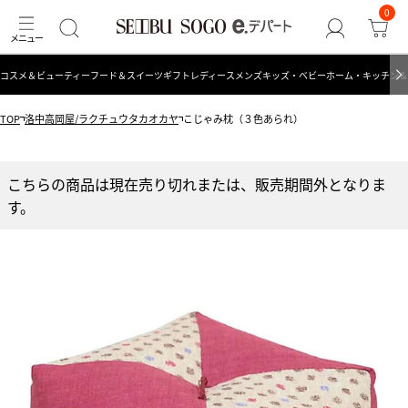
0
コスメ＆ビューティー
フード＆スイーツ
ギフト
レディース
メンズ
キッズ・ベビー
ホーム・キッチン＆
TOP
洛中高岡屋/ラクチュウタカオカヤ
こじゃみ枕（３色あられ）
こちらの商品は現在売り切れまたは、販売期間外となりま
す。