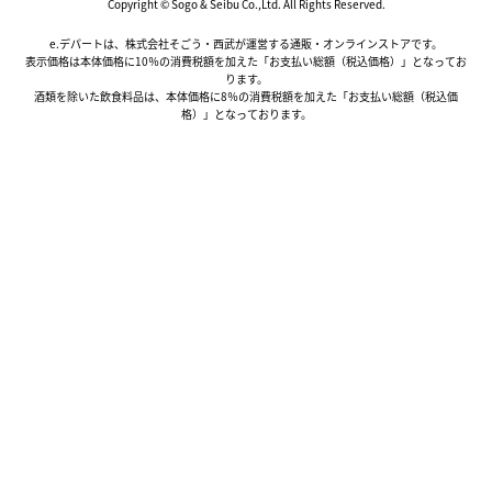
Copyright © Sogo & Seibu Co.,Ltd. All Rights Reserved.
e.デパートは、株式会社そごう・西武が運営する通販・オンラインストアです。
表示価格は本体価格に10％の消費税額を加えた「お支払い総額（税込価格）」となってお
ります。
酒類を除いた飲食料品は、本体価格に8％の消費税額を加えた「お支払い総額（税込価
格）」となっております。