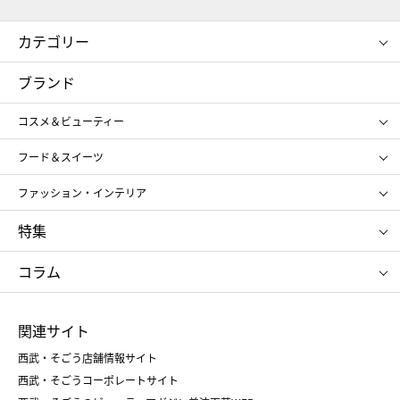
カテゴリー
コスメ＆ビューティー
フード＆スイーツ
ブランド
ギフト
レディース
コスメ＆ビューティー
メンズ
キッズ・ベビー
SHISEIDO
クレ・ド・ポー ボーテ
スポーツ・アウトドア
ホーム・キッチン＆アート
フード＆スイーツ
ポール&ジョー ボーテ
ジルスチュアート
お中元
お歳暮
アンリ・シャルパンティエ
ガトー・ド・ボワイヤージュ
ファッション・インテリア
NARS
エスト
ゴディバ
新宿高野
ポロ ラルフ ローレン
ザ ノース フェイス
特集
RMK
SUQQU
たねや
とらや
タケオ キクチ
ママ＆キッズ
クリニーク
SK-Ⅱ
お中元
お歳暮
ねんりん家
シュガーバターの木
コラム
シュタイフ
バカラ
ひな人形
五月人形
お中元
お歳暮
ランドセル
母の日
関連サイト
菓子折り
手土産
父の日
クリスマス
和菓子
お取り寄せ
西武・そごう店舗情報サイト
クリスマスケーキ
おせち
西武・そごうコーポレートサイト
人気のギフト
福袋
福袋
バレンタイン