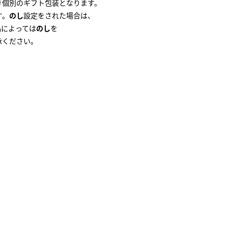
き個別のギフト包装となります。
す。
のし
設定をされた場合は、
品によっては
のし
を
承ください。