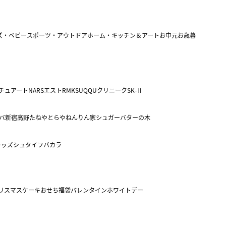
ズ・ベビー
スポーツ・アウトドア
ホーム・キッチン＆アート
お中元
お歳暮
チュアート
NARS
エスト
RMK
SUQQU
クリニーク
SK-Ⅱ
バ
新宿高野
たねや
とらや
ねんりん家
シュガーバターの木
キッズ
シュタイフ
バカラ
リスマスケーキ
おせち
福袋
バレンタイン
ホワイトデー