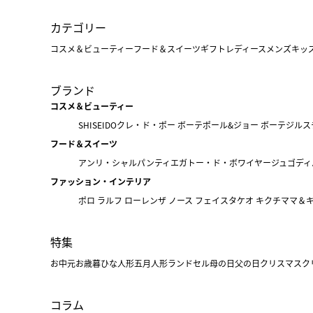
カテゴリー
コスメ＆ビューティー
フード＆スイーツ
ギフト
レディース
メンズ
キッ
ブランド
コスメ＆ビューティー
SHISEIDO
クレ・ド・ポー ボーテ
ポール&ジョー ボーテ
ジルス
フード＆スイーツ
アンリ・シャルパンティエ
ガトー・ド・ボワイヤージュ
ゴディ
ファッション・インテリア
ポロ ラルフ ローレン
ザ ノース フェイス
タケオ キクチ
ママ＆
特集
お中元
お歳暮
ひな人形
五月人形
ランドセル
母の日
父の日
クリスマス
ク
コラム