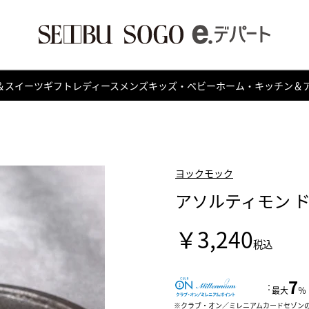
＆スイーツ
ギフト
レディース
メンズ
キッズ・ベビー
ホーム・キッチン＆
ヨックモック
アソルティモン ド
￥3,240
税込
7
：
最大
％
クラブ・オン／ミレニアムカードセゾン