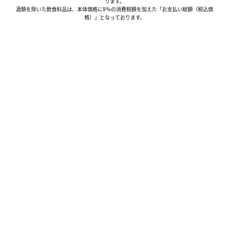
ります。
酒類を除いた飲食料品は、本体価格に8％の消費税額を加えた「お支払い総額（税込価
格）」となっております。