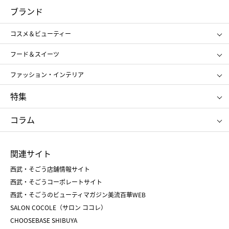
コスメ＆ビューティー
フード＆スイーツ
ブランド
ギフト
レディース
コスメ＆ビューティー
メンズ
キッズ・ベビー
SHISEIDO
クレ・ド・ポー ボーテ
スポーツ・アウトドア
ホーム・キッチン＆アート
フード＆スイーツ
ポール&ジョー ボーテ
ジルスチュアート
お中元
お歳暮
アンリ・シャルパンティエ
ガトー・ド・ボワイヤージュ
ファッション・インテリア
NARS
エスト
ゴディバ
新宿高野
ポロ ラルフ ローレン
ザ ノース フェイス
特集
RMK
SUQQU
たねや
とらや
タケオ キクチ
ママ＆キッズ
クリニーク
SK-Ⅱ
お中元
お歳暮
ねんりん家
シュガーバターの木
コラム
シュタイフ
バカラ
ひな人形
五月人形
お中元
お歳暮
ランドセル
母の日
関連サイト
菓子折り
手土産
父の日
クリスマス
和菓子
お取り寄せ
西武・そごう店舗情報サイト
クリスマスケーキ
おせち
西武・そごうコーポレートサイト
人気のギフト
福袋
福袋
バレンタイン
西武・そごうのビューティマガジン美流百華WEB
バレンタイン
ホワイトデー
ホワイトデー
SALON COCOLE（サロン ココレ）
おせち
母の日
CHOOSEBASE SHIBUYA
父の日
コスメ