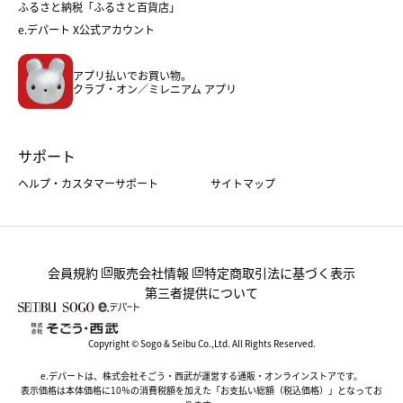
ふるさと納税「ふるさと百貨店」
フード
レディースファッション
e.デパート X公式アカウント
メンズファッション＆スポーツ
キッズ・ベビー
アプリ払いでお買い物。
ホーム・キッチン＆アート
クラブ・オン／ミレニアム アプリ
サポート
ヘルプ・カスタマーサポート
サイトマップ
会員規約
販売会社情報
特定商取引法に基づく表示
第三者提供について
Copyright © Sogo & Seibu Co.,Ltd. All Rights Reserved.
e.デパートは、株式会社そごう・西武が運営する通販・オンラインストアです。
表示価格は本体価格に10％の消費税額を加えた「お支払い総額（税込価格）」となってお