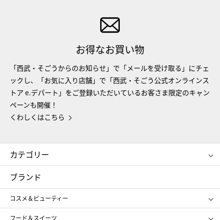
お得なお買い物
「西武・そごうからのお知らせ」で「メールを受け取る」にチェ
ックし、「お気に入り店舗」で「西武・そごう公式オンラインス
トア e.デパート」をご登録いただいているお客さま限定のキャン
ペーンも開催！
くわしくはこちら
カテゴリー
コスメ＆ビューティー
フード＆スイーツ
ブランド
ギフト
レディース
コスメ＆ビューティー
メンズ
キッズ・ベビー
SHISEIDO
クレ・ド・ポー ボーテ
スポーツ・アウトドア
ホーム・キッチン＆アート
フード＆スイーツ