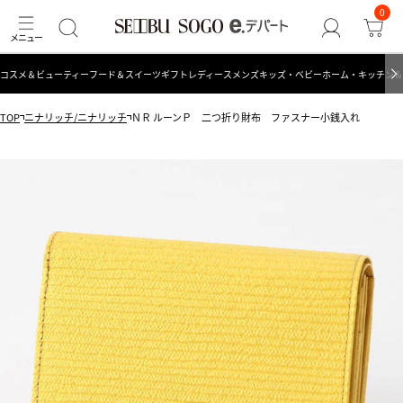
0
コスメ＆ビューティー
フード＆スイーツ
ギフト
レディース
メンズ
キッズ・ベビー
ホーム・キッチン＆
TOP
ニナリッチ/ニナリッチ
ＮＲ ルーンＰ 二つ折り財布 ファスナー小銭入れ