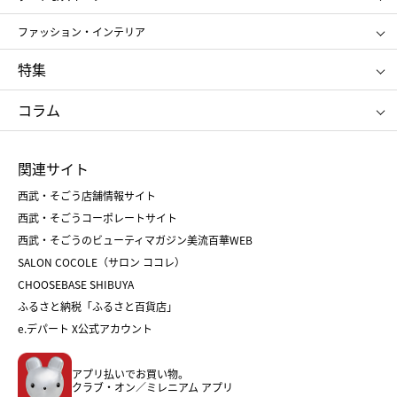
ポール&ジョー ボーテ
ジルスチュアート
お中元
お歳暮
アンリ・シャルパンティエ
ガトー・ド・ボワイヤージュ
ファッション・インテリア
NARS
エスト
ゴディバ
新宿高野
ポロ ラルフ ローレン
ザ ノース フェイス
特集
RMK
SUQQU
たねや
とらや
タケオ キクチ
ママ＆キッズ
クリニーク
SK-Ⅱ
お中元
お歳暮
ねんりん家
シュガーバターの木
コラム
シュタイフ
バカラ
ひな人形
五月人形
お中元
お歳暮
ランドセル
母の日
関連サイト
菓子折り
手土産
父の日
クリスマス
和菓子
お取り寄せ
西武・そごう店舗情報サイト
クリスマスケーキ
おせち
西武・そごうコーポレートサイト
人気のギフト
福袋
福袋
バレンタイン
西武・そごうのビューティマガジン美流百華WEB
バレンタイン
ホワイトデー
ホワイトデー
SALON COCOLE（サロン ココレ）
おせち
母の日
CHOOSEBASE SHIBUYA
父の日
コスメ
ふるさと納税「ふるさと百貨店」
フード
レディースファッション
e.デパート X公式アカウント
メンズファッション＆スポーツ
キッズ・ベビー
アプリ払いでお買い物。
ホーム・キッチン＆アート
クラブ・オン／ミレニアム アプリ