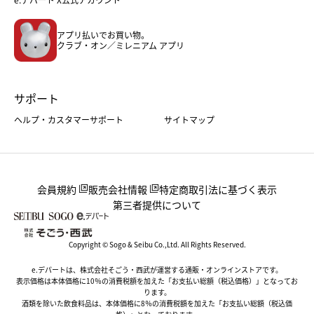
メンズファッション＆スポーツ
キッズ・ベビー
アプリ払いでお買い物。
ホーム・キッチン＆アート
クラブ・オン／ミレニアム アプリ
サポート
ヘルプ・カスタマーサポート
サイトマップ
会員規約
販売会社情報
特定商取引法に基づく表示
第三者提供について
Copyright © Sogo & Seibu Co.,Ltd. All Rights Reserved.
e.デパートは、株式会社そごう・西武が運営する通販・オンラインストアです。
表示価格は本体価格に10％の消費税額を加えた「お支払い総額（税込価格）」となってお
ります。
酒類を除いた飲食料品は、本体価格に8％の消費税額を加えた「お支払い総額（税込価