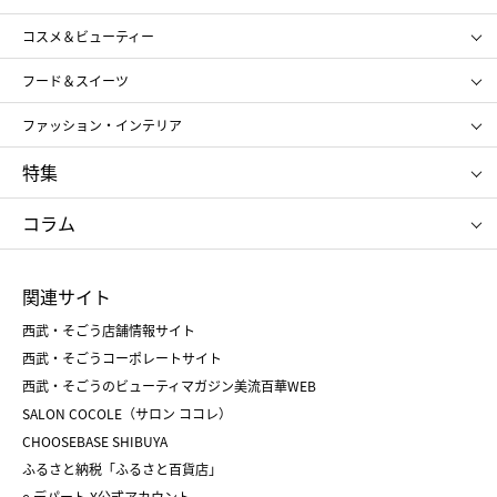
ギフト
レディース
コスメ＆ビューティー
メンズ
キッズ・ベビー
SHISEIDO
クレ・ド・ポー ボーテ
スポーツ・アウトドア
ホーム・キッチン＆アート
フード＆スイーツ
ポール&ジョー ボーテ
ジルスチュアート
お中元
お歳暮
アンリ・シャルパンティエ
ガトー・ド・ボワイヤージュ
ファッション・インテリア
NARS
エスト
ゴディバ
新宿高野
ポロ ラルフ ローレン
ザ ノース フェイス
特集
RMK
SUQQU
たねや
とらや
タケオ キクチ
ママ＆キッズ
クリニーク
SK-Ⅱ
お中元
お歳暮
ねんりん家
シュガーバターの木
コラム
シュタイフ
バカラ
ひな人形
五月人形
お中元
お歳暮
ランドセル
母の日
関連サイト
菓子折り
手土産
父の日
クリスマス
和菓子
お取り寄せ
西武・そごう店舗情報サイト
クリスマスケーキ
おせち
西武・そごうコーポレートサイト
人気のギフト
福袋
福袋
バレンタイン
西武・そごうのビューティマガジン美流百華WEB
バレンタイン
ホワイトデー
ホワイトデー
SALON COCOLE（サロン ココレ）
おせち
母の日
CHOOSEBASE SHIBUYA
父の日
コスメ
ふるさと納税「ふるさと百貨店」
フード
レディースファッション
e.デパート X公式アカウント