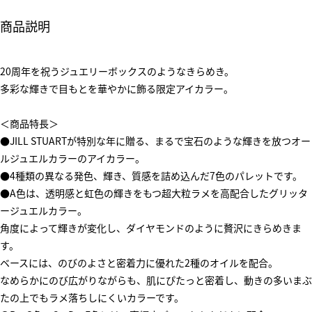
商品説明
20周年を祝うジュエリーボックスのようなきらめき。
多彩な輝きで目もとを華やかに飾る限定アイカラー。
＜商品特長＞
●JILL STUARTが特別な年に贈る、まるで宝石のような輝きを放つオー
ルジュエルカラーのアイカラー。
●4種類の異なる発色、輝き、質感を詰め込んだ7色のパレットです。
●A色は、透明感と虹色の輝きをもつ超大粒ラメを高配合したグリッタ
ージュエルカラー。
角度によって輝きが変化し、ダイヤモンドのように贅沢にきらめきま
す。
ベースには、のびのよさと密着力に優れた2種のオイルを配合。
なめらかにのび広がりながらも、肌にぴたっと密着し、動きの多いまぶ
たの上でもラメ落ちしにくいカラーです。