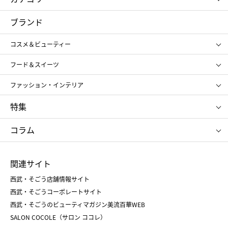
コスメ＆ビューティー
フード＆スイーツ
ブランド
ギフト
レディース
コスメ＆ビューティー
メンズ
キッズ・ベビー
SHISEIDO
クレ・ド・ポー ボーテ
スポーツ・アウトドア
ホーム・キッチン＆アート
フード＆スイーツ
ポール&ジョー ボーテ
ジルスチュアート
お中元
お歳暮
アンリ・シャルパンティエ
ガトー・ド・ボワイヤージュ
ファッション・インテリア
NARS
エスト
ゴディバ
新宿高野
ポロ ラルフ ローレン
ザ ノース フェイス
特集
RMK
SUQQU
たねや
とらや
タケオ キクチ
ママ＆キッズ
クリニーク
SK-Ⅱ
お中元
お歳暮
ねんりん家
シュガーバターの木
コラム
シュタイフ
バカラ
ひな人形
五月人形
お中元
お歳暮
ランドセル
母の日
関連サイト
菓子折り
手土産
父の日
クリスマス
和菓子
お取り寄せ
西武・そごう店舗情報サイト
クリスマスケーキ
おせち
西武・そごうコーポレートサイト
人気のギフト
福袋
福袋
バレンタイン
西武・そごうのビューティマガジン美流百華WEB
バレンタイン
ホワイトデー
ホワイトデー
SALON COCOLE（サロン ココレ）
おせち
母の日