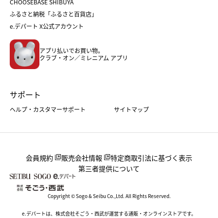
CHOOSEBASE SHIBUYA
父の日
コスメ
ふるさと納税「ふるさと百貨店」
フード
レディースファッション
e.デパート X公式アカウント
メンズファッション＆スポーツ
キッズ・ベビー
アプリ払いでお買い物。
ホーム・キッチン＆アート
クラブ・オン／ミレニアム アプリ
サポート
ヘルプ・カスタマーサポート
サイトマップ
会員規約
販売会社情報
特定商取引法に基づく表示
第三者提供について
Copyright © Sogo & Seibu Co.,Ltd. All Rights Reserved.
e.デパートは、株式会社そごう・西武が運営する通販・オンラインストアです。