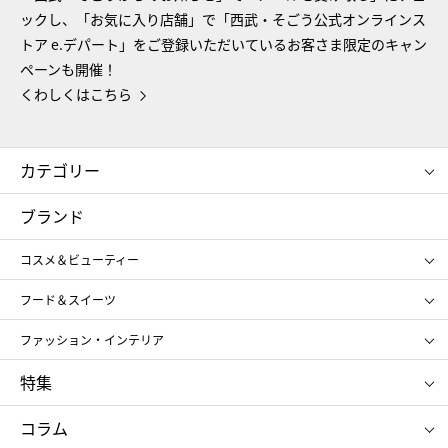
ックし、「お気に入り店舗」で「西武・そごう公式オンラインス
トア e.デパート」をご登録いただいているお客さま限定のキャン
ペーンも開催！
くわしくはこちら
カテゴリー
コスメ＆ビューティー
フード＆スイーツ
ブランド
ギフト
レディース
コスメ＆ビューティー
メンズ
キッズ・ベビー
SHISEIDO
クレ・ド・ポー ボーテ
スポーツ・アウトドア
ホーム・キッチン＆アート
フード＆スイーツ
ポール&ジョー ボーテ
ジルスチュアート
お中元
お歳暮
アンリ・シャルパンティエ
ガトー・ド・ボワイヤージュ
ファッション・インテリア
NARS
エスト
ゴディバ
新宿高野
ポロ ラルフ ローレン
ザ ノース フェイス
特集
RMK
SUQQU
たねや
とらや
タケオ キクチ
ママ＆キッズ
クリニーク
SK-Ⅱ
お中元
お歳暮
ねんりん家
シュガーバターの木
コラム
シュタイフ
バカラ