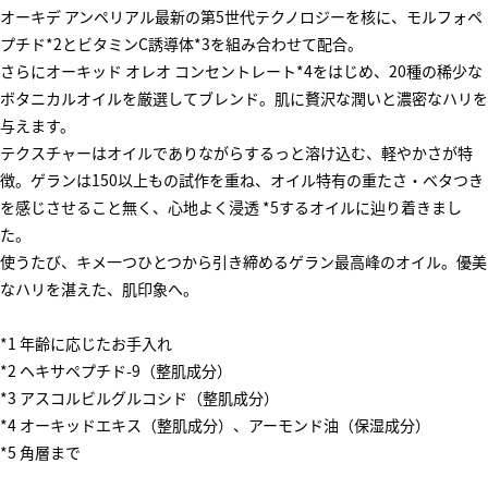
オーキデ アンペリアル最新の第5世代テクノロジーを核に、モルフォペ
プチド*2とビタミンC誘導体*3を組み合わせて配合。
さらにオーキッド オレオ コンセントレート*4をはじめ、20種の稀少な
ボタニカルオイルを厳選してブレンド。肌に贅沢な潤いと濃密なハリを
与えます。
テクスチャーはオイルでありながらするっと溶け込む、軽やかさが特
徴。ゲランは150以上もの試作を重ね、オイル特有の重たさ・ベタつき
を感じさせること無く、心地よく浸透 *5するオイルに辿り着きまし
た。
使うたび、キメ一つひとつから引き締めるゲラン最高峰のオイル。優美
なハリを湛えた、肌印象へ。
*1 年齢に応じたお手入れ
*2 ヘキサペプチド-9（整肌成分）
*3 アスコルビルグルコシド（整肌成分）
*4 オーキッドエキス（整肌成分）、アーモンド油（保湿成分）
*5 角層まで