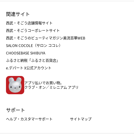
ひな人形
五月人形
お中元
お歳暮
ランドセル
母の日
関連サイト
菓子折り
手土産
父の日
クリスマス
和菓子
お取り寄せ
西武・そごう店舗情報サイト
クリスマスケーキ
おせち
西武・そごうコーポレートサイト
人気のギフト
福袋
福袋
バレンタイン
西武・そごうのビューティマガジン美流百華WEB
バレンタイン
ホワイトデー
ホワイトデー
SALON COCOLE（サロン ココレ）
おせち
母の日
CHOOSEBASE SHIBUYA
父の日
コスメ
ふるさと納税「ふるさと百貨店」
フード
レディースファッション
e.デパート X公式アカウント
メンズファッション＆スポーツ
キッズ・ベビー
アプリ払いでお買い物。
ホーム・キッチン＆アート
クラブ・オン／ミレニアム アプリ
サポート
ヘルプ・カスタマーサポート
サイトマップ