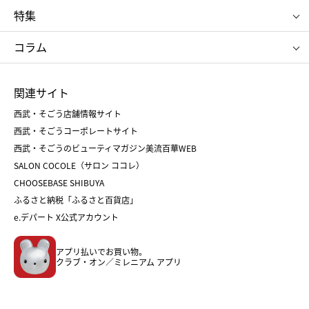
ゴディバ
新宿高野
ポロ ラルフ ローレン
ザ ノース フェイス
特集
RMK
SUQQU
たねや
とらや
タケオ キクチ
ママ＆キッズ
クリニーク
SK-Ⅱ
お中元
お歳暮
ねんりん家
シュガーバターの木
コラム
シュタイフ
バカラ
ひな人形
五月人形
お中元
お歳暮
ランドセル
母の日
関連サイト
菓子折り
手土産
父の日
クリスマス
和菓子
お取り寄せ
西武・そごう店舗情報サイト
クリスマスケーキ
おせち
西武・そごうコーポレートサイト
人気のギフト
福袋
福袋
バレンタイン
西武・そごうのビューティマガジン美流百華WEB
バレンタイン
ホワイトデー
ホワイトデー
SALON COCOLE（サロン ココレ）
おせち
母の日
CHOOSEBASE SHIBUYA
父の日
コスメ
ふるさと納税「ふるさと百貨店」
フード
レディースファッション
e.デパート X公式アカウント
メンズファッション＆スポーツ
キッズ・ベビー
アプリ払いでお買い物。
ホーム・キッチン＆アート
クラブ・オン／ミレニアム アプリ