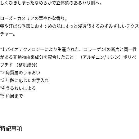
しくひきしまったなめらかで立体感のあるハリ肌へ。
ローズ・カメリアの華やかな香り。
朝や汗ばむ季節におすすめの肌にすっと浸透*5するみずみずしいテクス
チャー。
*1 バイオテクノロジーにより生産された、コラーゲンIの断片と同一性
がある非動物由来成分を配合したこと：（アルギニン/リシン）ポリペ
プチド （整肌成分）
*2 角質層のうるおい
*3 年齢に応じたお手入れ
*4 うるおいによる
*5 角層まで
特記事項