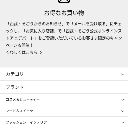
お得なお買い物
「西武・そごうからのお知らせ」で「メールを受け取る」にチェ
ックし、「お気に入り店舗」で「西武・そごう公式オンラインス
トア e.デパート」をご登録いただいているお客さま限定のキャン
ペーンも開催！
くわしくはこちら
カテゴリー
コスメ＆ビューティー
フード＆スイーツ
ブランド
ギフト
レディース
コスメ＆ビューティー
メンズ
キッズ・ベビー
SHISEIDO
クレ・ド・ポー ボーテ
スポーツ・アウトドア
ホーム・キッチン＆アート
フード＆スイーツ
ポール&ジョー ボーテ
ジルスチュアート
お中元
お歳暮
アンリ・シャルパンティエ
ガトー・ド・ボワイヤージュ
ファッション・インテリア
NARS
エスト