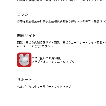
コラム
お中元
お歳暮
菓子折り
手土産
和菓子
お取り寄せ
人気のギフト
福袋
バレ
関連サイト
西武・そごう店舗情報サイト
西武・そごうコーポレートサイト
西武・
e.デパート X公式アカウント
アプリ払いでお買い物。
クラブ・オン／ミレニアム アプリ
サポート
ヘルプ・カスタマーサポート
サイトマップ