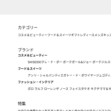
カテゴリー
コスメ＆ビューティー
フード＆スイーツ
ギフト
レディース
メンズ
キッ
ブランド
コスメ＆ビューティー
SHISEIDO
クレ・ド・ポー ボーテ
ポール&ジョー ボーテ
ジルス
フード＆スイーツ
アンリ・シャルパンティエ
ガトー・ド・ボワイヤージュ
ゴディ
ファッション・インテリア
ポロ ラルフ ローレン
ザ ノース フェイス
タケオ キクチ
ママ＆
特集
お中元
お歳暮
ひな人形
五月人形
ランドセル
母の日
父の日
クリスマス
ク