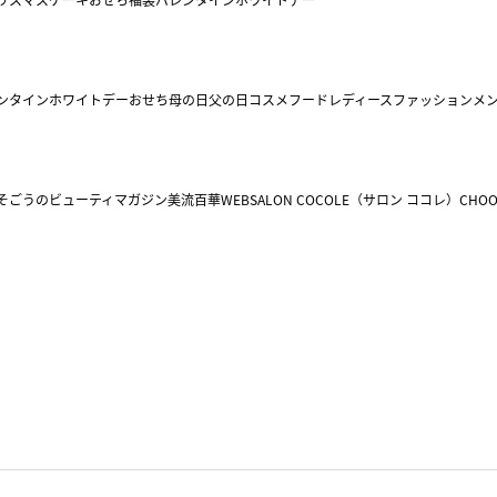
ンタイン
ホワイトデー
おせち
母の日
父の日
コスメ
フード
レディースファッション
メ
そごうのビューティマガジン美流百華WEB
SALON COCOLE（サロン ココレ）
CHOO