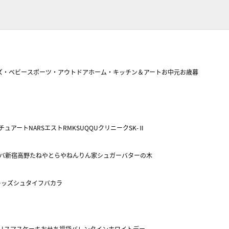
ズ・ベビー
スポーツ・アウトドア
ホーム・キッチン＆アート
お中元
お歳暮
チュアート
NARS
エスト
RMK
SUQQU
クリニーク
SK-Ⅱ
バ
新宿高野
たねや
とらや
ねんりん家
シュガーバターの木
キッズ
シュタイフ
バカラ
リスマスケーキ
おせち
福袋
バレンタイン
ホワイトデー