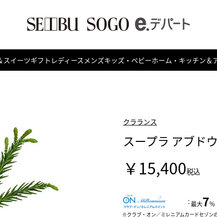
＆スイーツ
ギフト
レディース
メンズ
キッズ・ベビー
ホーム・キッチン＆
クラランス
スープラ アブド
￥15,400
税込
7
：
最大
％
クラブ・オン／ミレニアムカードセゾン