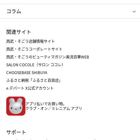
タケオ キクチ
ママ＆キッズ
クリニーク
SK-Ⅱ
お中元
お歳暮
ねんりん家
シュガーバターの木
コラム
シュタイフ
バカラ
ひな人形
五月人形
お中元
お歳暮
ランドセル
母の日
関連サイト
菓子折り
手土産
父の日
クリスマス
和菓子
お取り寄せ
西武・そごう店舗情報サイト
クリスマスケーキ
おせち
西武・そごうコーポレートサイト
人気のギフト
福袋
福袋
バレンタイン
西武・そごうのビューティマガジン美流百華WEB
バレンタイン
ホワイトデー
ホワイトデー
SALON COCOLE（サロン ココレ）
おせち
母の日
CHOOSEBASE SHIBUYA
父の日
コスメ
ふるさと納税「ふるさと百貨店」
フード
レディースファッション
e.デパート X公式アカウント
メンズファッション＆スポーツ
キッズ・ベビー
アプリ払いでお買い物。
ホーム・キッチン＆アート
クラブ・オン／ミレニアム アプリ
サポート