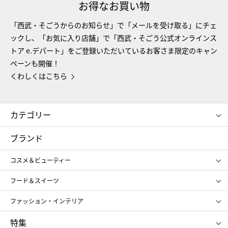
お得なお買い物
「西武・そごうからのお知らせ」で「メールを受け取る」にチェ
ックし、「お気に入り店舗」で「西武・そごう公式オンラインス
トア e.デパート」をご登録いただいているお客さま限定のキャン
ペーンも開催！
くわしくはこちら
カテゴリー
コスメ＆ビューティー
フード＆スイーツ
ブランド
ギフト
レディース
コスメ＆ビューティー
メンズ
キッズ・ベビー
SHISEIDO
クレ・ド・ポー ボーテ
スポーツ・アウトドア
ホーム・キッチン＆アート
フード＆スイーツ
ポール&ジョー ボーテ
ジルスチュアート
お中元
お歳暮
アンリ・シャルパンティエ
ガトー・ド・ボワイヤージュ
ファッション・インテリア
NARS
エスト
ゴディバ
新宿高野
ポロ ラルフ ローレン
ザ ノース フェイス
特集
RMK
SUQQU
たねや
とらや