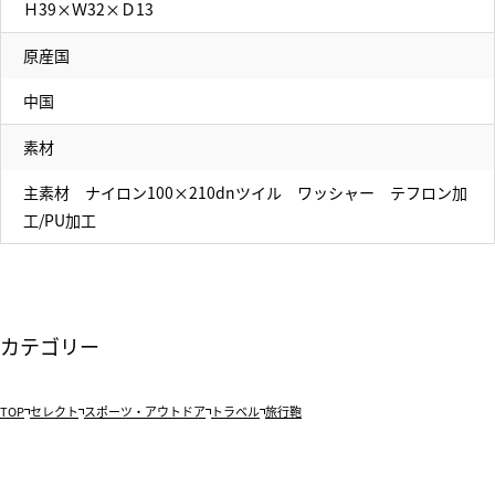
Ｈ39×Ｗ32×Ｄ13
原産国
中国
素材
主素材 ナイロン100×210dnツイル ワッシャー テフロン加
工/PU加工
カテゴリー
TOP
セレクト
スポーツ・アウトドア
トラベル
旅行鞄