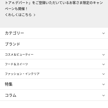
トア e.デパート」をご登録いただいているお客さま限定のキャン
ペーンも開催！
くわしくはこちら
カテゴリー
コスメ＆ビューティー
フード＆スイーツ
ブランド
ギフト
レディース
コスメ＆ビューティー
メンズ
キッズ・ベビー
SHISEIDO
クレ・ド・ポー ボーテ
スポーツ・アウトドア
ホーム・キッチン＆アート
フード＆スイーツ
ポール&ジョー ボーテ
ジルスチュアート
お中元
お歳暮
アンリ・シャルパンティエ
ガトー・ド・ボワイヤージュ
ファッション・インテリア
NARS
エスト
ゴディバ
新宿高野
ポロ ラルフ ローレン
ザ ノース フェイス
特集
RMK
SUQQU
たねや
とらや
タケオ キクチ
ママ＆キッズ
クリニーク
SK-Ⅱ
お中元
お歳暮
ねんりん家
シュガーバターの木
コラム
シュタイフ
バカラ
ひな人形
五月人形
お中元
お歳暮
ランドセル
母の日