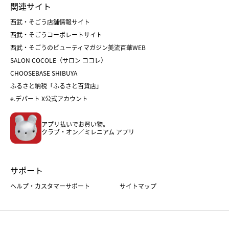
関連サイト
菓子折り
手土産
父の日
クリスマス
和菓子
お取り寄せ
西武・そごう店舗情報サイト
クリスマスケーキ
おせち
西武・そごうコーポレートサイト
人気のギフト
福袋
福袋
バレンタイン
西武・そごうのビューティマガジン美流百華WEB
バレンタイン
ホワイトデー
ホワイトデー
SALON COCOLE（サロン ココレ）
おせち
母の日
CHOOSEBASE SHIBUYA
父の日
コスメ
ふるさと納税「ふるさと百貨店」
フード
レディースファッション
e.デパート X公式アカウント
メンズファッション＆スポーツ
キッズ・ベビー
アプリ払いでお買い物。
ホーム・キッチン＆アート
クラブ・オン／ミレニアム アプリ
サポート
ヘルプ・カスタマーサポート
サイトマップ