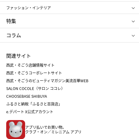
ポール&ジョー ボーテ
ジルスチュアート
お中元
お歳暮
アンリ・シャルパンティエ
ガトー・ド・ボワイヤージュ
ファッション・インテリア
NARS
エスト
ゴディバ
新宿高野
ポロ ラルフ ローレン
ザ ノース フェイス
特集
RMK
SUQQU
たねや
とらや
タケオ キクチ
ママ＆キッズ
クリニーク
SK-Ⅱ
お中元
お歳暮
ねんりん家
シュガーバターの木
コラム
シュタイフ
バカラ
ひな人形
五月人形
お中元
お歳暮
ランドセル
母の日
関連サイト
菓子折り
手土産
父の日
クリスマス
和菓子
お取り寄せ
西武・そごう店舗情報サイト
クリスマスケーキ
おせち
西武・そごうコーポレートサイト
人気のギフト
福袋
福袋
バレンタイン
西武・そごうのビューティマガジン美流百華WEB
バレンタイン
ホワイトデー
ホワイトデー
SALON COCOLE（サロン ココレ）
おせち
母の日
CHOOSEBASE SHIBUYA
父の日
コスメ
ふるさと納税「ふるさと百貨店」
フード
レディースファッション
e.デパート X公式アカウント
メンズファッション＆スポーツ
キッズ・ベビー
アプリ払いでお買い物。
ホーム・キッチン＆アート
クラブ・オン／ミレニアム アプリ