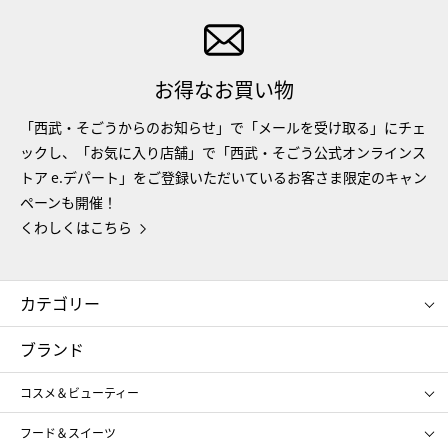
お得なお買い物
「西武・そごうからのお知らせ」で「メールを受け取る」にチェ
ックし、「お気に入り店舗」で「西武・そごう公式オンラインス
トア e.デパート」をご登録いただいているお客さま限定のキャン
ペーンも開催！
くわしくはこちら
カテゴリー
コスメ＆ビューティー
フード＆スイーツ
ブランド
ギフト
レディース
コスメ＆ビューティー
メンズ
キッズ・ベビー
SHISEIDO
クレ・ド・ポー ボーテ
スポーツ・アウトドア
ホーム・キッチン＆アート
フード＆スイーツ