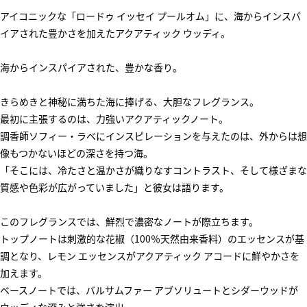
アイコニックな「ロードゥ イッセイ プールオム」に、海からインスパ
イアされた豊かさを加えたアクアティック ウッディ。
海からインスパイアされた、豊かな香り。
きらめきと神秘に満ちた海に捧げる、大胆なフレグランス。
最初に主張するのは、力強いアクアティックノート。
調香師ソフィー・ラベにインスピレーションを与えたのは、外からは想
像もつかないほどの深さを持つ海。
「そこには、冷たさと温かさが織りなすコントラスト、そして様ざまな
質感や色彩が広がっていました」と彼女は語ります。
このフレグランスでは、鮮烈で濃密なノートが際立ちます。
トップノートは刺激的な花椒（100％天然由来香料）のエッセンスが基
調となり、レモン エッセンスがアクアティック アコードに鮮やかさを
加えます。
ベースノートでは、バルサムファー アブソリュートとシダーウッドが