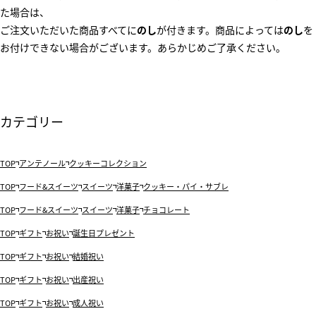
た場合は、
ご注文いただいた商品すべてに
のし
が付きます。商品によっては
のし
を
お付けできない場合がございます。あらかじめご了承ください。
カテゴリー
TOP
アンテノール
クッキーコレクション
TOP
フード&スイーツ
スイーツ
洋菓子
クッキー・パイ・サブレ
TOP
フード&スイーツ
スイーツ
洋菓子
チョコレート
TOP
ギフト
お祝い
誕生日プレゼント
TOP
ギフト
お祝い
結婚祝い
TOP
ギフト
お祝い
出産祝い
TOP
ギフト
お祝い
成人祝い