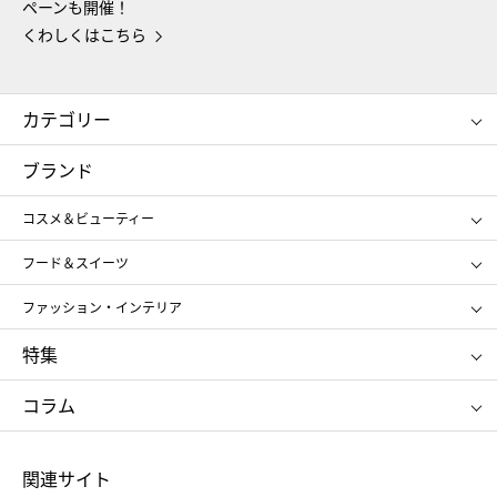
ペーンも開催！
くわしくはこちら
カテゴリー
コスメ＆ビューティー
フード＆スイーツ
ブランド
ギフト
レディース
コスメ＆ビューティー
メンズ
キッズ・ベビー
SHISEIDO
クレ・ド・ポー ボーテ
スポーツ・アウトドア
ホーム・キッチン＆アート
フード＆スイーツ
ポール&ジョー ボーテ
ジルスチュアート
お中元
お歳暮
アンリ・シャルパンティエ
ガトー・ド・ボワイヤージュ
ファッション・インテリア
NARS
エスト
ゴディバ
新宿高野
ポロ ラルフ ローレン
ザ ノース フェイス
特集
RMK
SUQQU
たねや
とらや
タケオ キクチ
ママ＆キッズ
クリニーク
SK-Ⅱ
お中元
お歳暮
ねんりん家
シュガーバターの木
コラム
シュタイフ
バカラ
ひな人形
五月人形
お中元
お歳暮
ランドセル
母の日
関連サイト
菓子折り
手土産
父の日
クリスマス