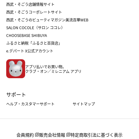
和菓子
お取り寄せ
西武・そごう店舗情報サイト
クリスマスケーキ
おせち
西武・そごうコーポレートサイト
人気のギフト
福袋
福袋
バレンタイン
西武・そごうのビューティマガジン美流百華WEB
バレンタイン
ホワイトデー
ホワイトデー
SALON COCOLE（サロン ココレ）
おせち
母の日
CHOOSEBASE SHIBUYA
父の日
コスメ
ふるさと納税「ふるさと百貨店」
フード
レディースファッション
e.デパート X公式アカウント
メンズファッション＆スポーツ
キッズ・ベビー
アプリ払いでお買い物。
ホーム・キッチン＆アート
クラブ・オン／ミレニアム アプリ
サポート
ヘルプ・カスタマーサポート
サイトマップ
会員規約
販売会社情報
特定商取引法に基づく表示