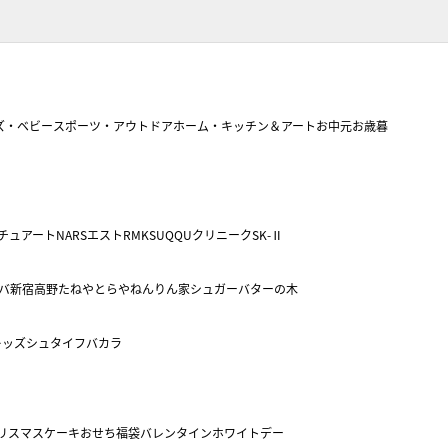
ズ・ベビー
スポーツ・アウトドア
ホーム・キッチン＆アート
お中元
お歳暮
チュアート
NARS
エスト
RMK
SUQQU
クリニーク
SK-Ⅱ
バ
新宿高野
たねや
とらや
ねんりん家
シュガーバターの木
キッズ
シュタイフ
バカラ
リスマスケーキ
おせち
福袋
バレンタイン
ホワイトデー