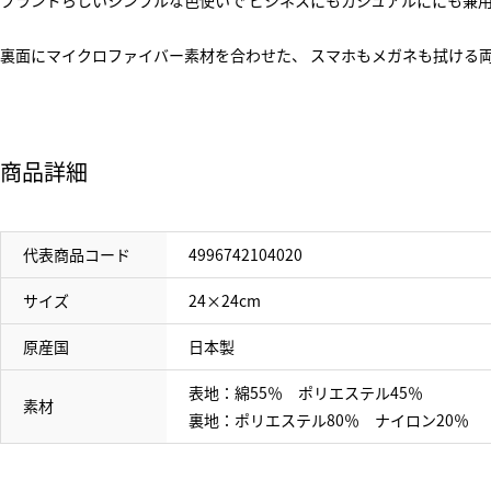
ブランドらしいシンプルな色使いで ビジネスにもカジュアルににも兼
裏面にマイクロファイバー素材を合わせた、 スマホもメガネも拭ける
商品詳細
代表商品コード
4996742104020
サイズ
24×24cm
原産国
日本製
表地：綿55％ ポリエステル45％
素材
裏地：ポリエステル80％ ナイロン20％