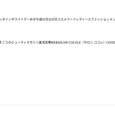
ンタイン
ホワイトデー
おせち
母の日
父の日
コスメ
フード
レディースファッション
メ
そごうのビューティマガジン美流百華WEB
SALON COCOLE（サロン ココレ）
CHOO