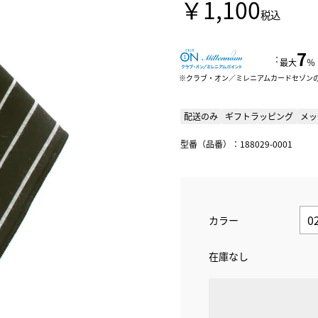
￥1,100
税込
7
：
最大
％
クラブ・オン／ミレニアムカードセゾン
配送のみ
ギフトラッピング
メッ
型番（品番）：188029-0001
カラー
在庫なし