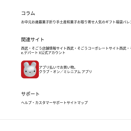
コラム
お中元
お歳暮
菓子折り
手土産
和菓子
お取り寄せ
人気のギフト
福袋
バレ
関連サイト
西武・そごう店舗情報サイト
西武・そごうコーポレートサイト
西武・
e.デパート X公式アカウント
アプリ払いでお買い物。
クラブ・オン／ミレニアム アプリ
サポート
ヘルプ・カスタマーサポート
サイトマップ