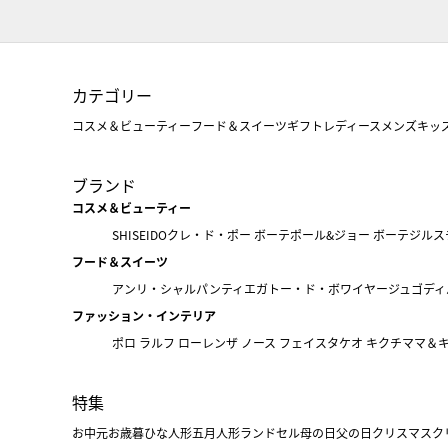
カテゴリー
コスメ＆ビューティー
フード＆スイーツ
ギフト
レディース
メンズ
キッ
ブランド
コスメ＆ビューティー
SHISEIDO
クレ・ド・ポー ボーテ
ポール&ジョー ボーテ
ジルス
フード＆スイーツ
アンリ・シャルパンティエ
ガトー・ド・ボワイヤージュ
ゴディ
ファッション・インテリア
ポロ ラルフ ローレン
ザ ノース フェイス
タケオ キクチ
ママ＆
特集
お中元
お歳暮
ひな人形
五月人形
ランドセル
母の日
父の日
クリスマス
ク