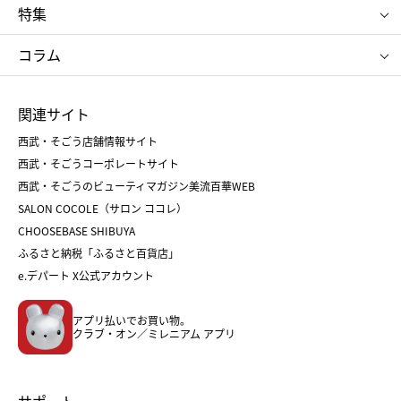
ポロ ラルフ ローレン
ザ ノース フェイス
特集
RMK
SUQQU
たねや
とらや
タケオ キクチ
ママ＆キッズ
クリニーク
SK-Ⅱ
お中元
お歳暮
ねんりん家
シュガーバターの木
コラム
シュタイフ
バカラ
ひな人形
五月人形
お中元
お歳暮
ランドセル
母の日
関連サイト
菓子折り
手土産
父の日
クリスマス
和菓子
お取り寄せ
西武・そごう店舗情報サイト
クリスマスケーキ
おせち
西武・そごうコーポレートサイト
人気のギフト
福袋
福袋
バレンタイン
西武・そごうのビューティマガジン美流百華WEB
バレンタイン
ホワイトデー
ホワイトデー
SALON COCOLE（サロン ココレ）
おせち
母の日
CHOOSEBASE SHIBUYA
父の日
コスメ
ふるさと納税「ふるさと百貨店」
フード
レディースファッション
e.デパート X公式アカウント
メンズファッション＆スポーツ
キッズ・ベビー
アプリ払いでお買い物。
ホーム・キッチン＆アート
クラブ・オン／ミレニアム アプリ
サポート