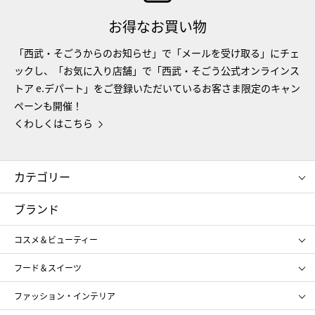
お得なお買い物
「西武・そごうからのお知らせ」で「メールを受け取る」にチェ
ックし、「お気に入り店舗」で「西武・そごう公式オンラインス
トア e.デパート」をご登録いただいているお客さま限定のキャン
ペーンも開催！
くわしくはこちら
カテゴリー
コスメ＆ビューティー
フード＆スイーツ
ブランド
ギフト
レディース
コスメ＆ビューティー
メンズ
キッズ・ベビー
SHISEIDO
クレ・ド・ポー ボーテ
スポーツ・アウトドア
ホーム・キッチン＆アート
フード＆スイーツ
ポール&ジョー ボーテ
ジルスチュアート
お中元
お歳暮
アンリ・シャルパンティエ
ガトー・ド・ボワイヤージュ
ファッション・インテリア
NARS
エスト
ゴディバ
新宿高野