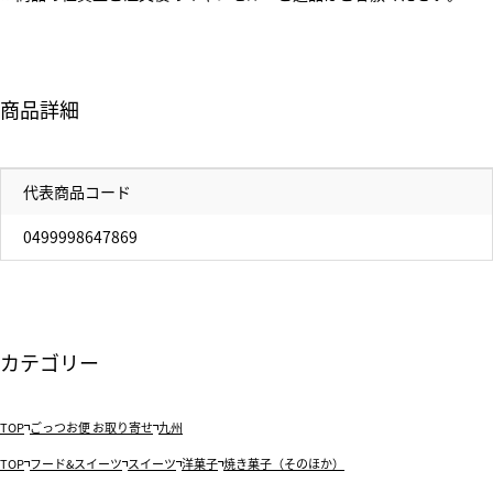
商品詳細
代表商品コード
0499998647869
カテゴリー
TOP
ごっつお便 お取り寄せ
九州
TOP
フード&スイーツ
スイーツ
洋菓子
焼き菓子（そのほか）