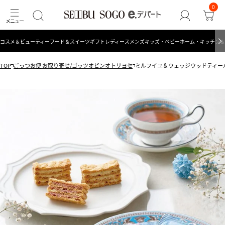
0
コスメ＆ビューティー
フード＆スイーツ
ギフト
レディース
メンズ
キッズ・ベビー
ホーム・キッチン＆
TOP
ごっつお便 お取り寄せ/ゴッツオビンオトリヨセ
ミルフイユ＆ウェッジウッドティー