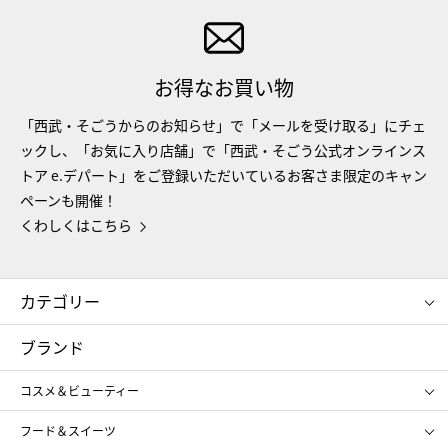
お得なお買い物
「西武・そごうからのお知らせ」で「メールを受け取る」にチェ
ックし、「お気に入り店舗」で「西武・そごう公式オンラインス
トア e.デパート」をご登録いただいているお客さま限定のキャン
ペーンも開催！
くわしくはこちら
カテゴリー
コスメ＆ビューティー
フード＆スイーツ
ブランド
ギフト
レディース
コスメ＆ビューティー
メンズ
キッズ・ベビー
SHISEIDO
クレ・ド・ポー ボーテ
スポーツ・アウトドア
ホーム・キッチン＆アート
フード＆スイーツ