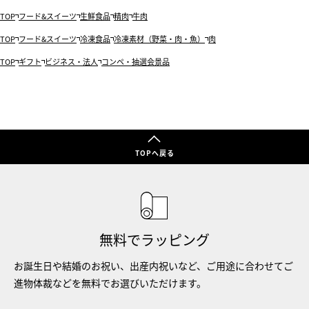
TOP
フード&スイーツ
生鮮食品
精肉
牛肉
TOP
フード&スイーツ
冷凍食品
冷凍素材（野菜・肉・魚）
肉
TOP
ギフト
ビジネス・法人
コンペ・抽選会景品
TOPへ戻る
無料でラッピング
お誕生日や結婚のお祝い、出産内祝いなど、ご用途に合わせてご
進物体裁などを無料でお選びいただけます。