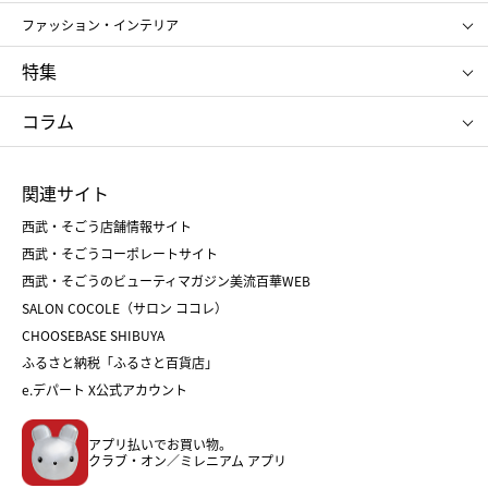
ポール&ジョー ボーテ
ジルスチュアート
お中元
お歳暮
アンリ・シャルパンティエ
ガトー・ド・ボワイヤージュ
ファッション・インテリア
NARS
エスト
ゴディバ
新宿高野
ポロ ラルフ ローレン
ザ ノース フェイス
特集
RMK
SUQQU
たねや
とらや
タケオ キクチ
ママ＆キッズ
クリニーク
SK-Ⅱ
お中元
お歳暮
ねんりん家
シュガーバターの木
コラム
シュタイフ
バカラ
ひな人形
五月人形
お中元
お歳暮
ランドセル
母の日
関連サイト
菓子折り
手土産
父の日
クリスマス
和菓子
お取り寄せ
西武・そごう店舗情報サイト
クリスマスケーキ
おせち
西武・そごうコーポレートサイト
人気のギフト
福袋
福袋
バレンタイン
西武・そごうのビューティマガジン美流百華WEB
バレンタイン
ホワイトデー
ホワイトデー
SALON COCOLE（サロン ココレ）
おせち
母の日
CHOOSEBASE SHIBUYA
父の日
コスメ
ふるさと納税「ふるさと百貨店」
フード
レディースファッション
e.デパート X公式アカウント
メンズファッション＆スポーツ
キッズ・ベビー
アプリ払いでお買い物。
ホーム・キッチン＆アート
クラブ・オン／ミレニアム アプリ