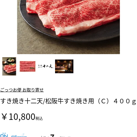
ごっつお便 お取り寄せ
すき焼き十二天/松阪牛すき焼き用（Ｃ）４００ｇ
￥10,800
税込
7