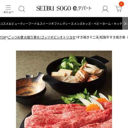
0
コスメ＆ビューティー
フード＆スイーツ
ギフト
レディース
メンズ
キッズ・ベビー
ホーム・キッチン＆
TOP
ごっつお便 お取り寄せ/ゴッツオビンオトリヨセ
すき焼き十二天/松阪牛すき焼き用