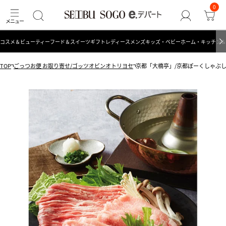
0
コスメ＆ビューティー
フード＆スイーツ
ギフト
レディース
メンズ
キッズ・ベビー
ホーム・キッチン＆
TOP
ごっつお便 お取り寄せ/ゴッツオビンオトリヨセ
京都「大橋亭」/京都ぽーくしゃぶし