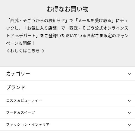
お得なお買い物
「西武・そごうからのお知らせ」で「メールを受け取る」にチェ
ックし、「お気に入り店舗」で「西武・そごう公式オンラインス
トア e.デパート」をご登録いただいているお客さま限定のキャン
ペーンも開催！
くわしくはこちら
カテゴリー
コスメ＆ビューティー
フード＆スイーツ
ブランド
ギフト
レディース
コスメ＆ビューティー
メンズ
キッズ・ベビー
SHISEIDO
クレ・ド・ポー ボーテ
スポーツ・アウトドア
ホーム・キッチン＆アート
フード＆スイーツ
ポール&ジョー ボーテ
ジルスチュアート
お中元
お歳暮
アンリ・シャルパンティエ
ガトー・ド・ボワイヤージュ
ファッション・インテリア
NARS
エスト
ゴディバ
新宿高野
ポロ ラルフ ローレン
ザ ノース フェイス