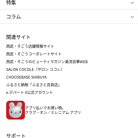
特集
RMK
SUQQU
たねや
とらや
タケオ キクチ
ママ＆キッズ
クリニーク
SK-Ⅱ
お中元
お歳暮
ねんりん家
シュガーバターの木
コラム
シュタイフ
バカラ
ひな人形
五月人形
お中元
お歳暮
ランドセル
母の日
関連サイト
菓子折り
手土産
父の日
クリスマス
和菓子
お取り寄せ
西武・そごう店舗情報サイト
クリスマスケーキ
おせち
西武・そごうコーポレートサイト
人気のギフト
福袋
福袋
バレンタイン
西武・そごうのビューティマガジン美流百華WEB
バレンタイン
ホワイトデー
ホワイトデー
SALON COCOLE（サロン ココレ）
おせち
母の日
CHOOSEBASE SHIBUYA
父の日
コスメ
ふるさと納税「ふるさと百貨店」
フード
レディースファッション
e.デパート X公式アカウント
メンズファッション＆スポーツ
キッズ・ベビー
アプリ払いでお買い物。
ホーム・キッチン＆アート
クラブ・オン／ミレニアム アプリ
サポート