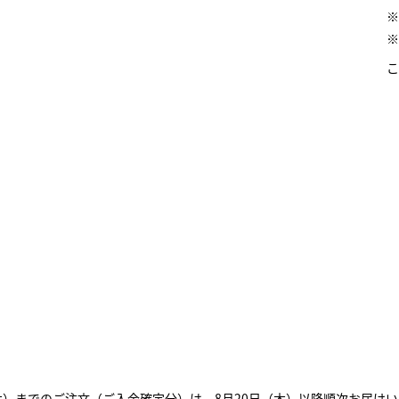
※
※
こ
木）までのご注文（ご入金確定分）は、8月20日（木）以降順次お届け