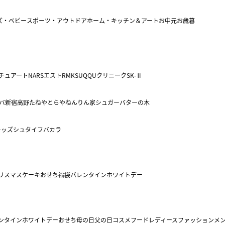
ズ・ベビー
スポーツ・アウトドア
ホーム・キッチン＆アート
お中元
お歳暮
チュアート
NARS
エスト
RMK
SUQQU
クリニーク
SK-Ⅱ
バ
新宿高野
たねや
とらや
ねんりん家
シュガーバターの木
キッズ
シュタイフ
バカラ
リスマスケーキ
おせち
福袋
バレンタイン
ホワイトデー
ンタイン
ホワイトデー
おせち
母の日
父の日
コスメ
フード
レディースファッション
メ