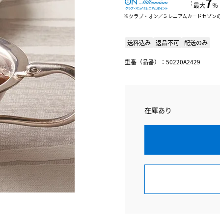
7
：
最大
％
クラブ・オン／ミレニアムカードセゾン
送料込み
返品不可
配送のみ
型番（品番）：50220A2429
在庫あり