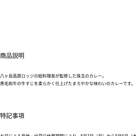
商品説明
八ヶ岳高原ロッジの総料理長が監修した珠玉のカレー。
黒毛和牛の牛すじを柔らかく仕上げたまろやかな味わいのカレーです。
特記事項
お盆による産地・出荷元休業期間により、8月3日（月）から8月6日（