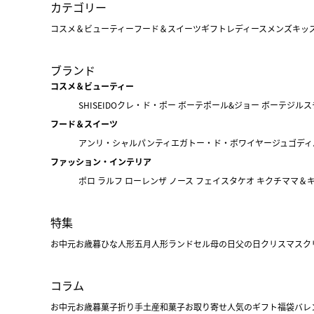
カテゴリー
コスメ＆ビューティー
フード＆スイーツ
ギフト
レディース
メンズ
キッ
ブランド
コスメ＆ビューティー
SHISEIDO
クレ・ド・ポー ボーテ
ポール&ジョー ボーテ
ジルス
フード＆スイーツ
アンリ・シャルパンティエ
ガトー・ド・ボワイヤージュ
ゴディ
ファッション・インテリア
ポロ ラルフ ローレン
ザ ノース フェイス
タケオ キクチ
ママ＆
特集
お中元
お歳暮
ひな人形
五月人形
ランドセル
母の日
父の日
クリスマス
ク
コラム
お中元
お歳暮
菓子折り
手土産
和菓子
お取り寄せ
人気のギフト
福袋
バレ