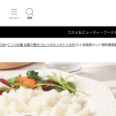
コスメ＆ビューティー
フード
TOP
ごっつお便 お取り寄せ/ゴッツオビンオトリヨセ
八ヶ岳高原ロッジ 総料理長監