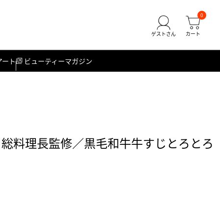
0
アート
ビューティーマガジン
 総料理長監修／黒毛和牛牛すじとろとろ
）