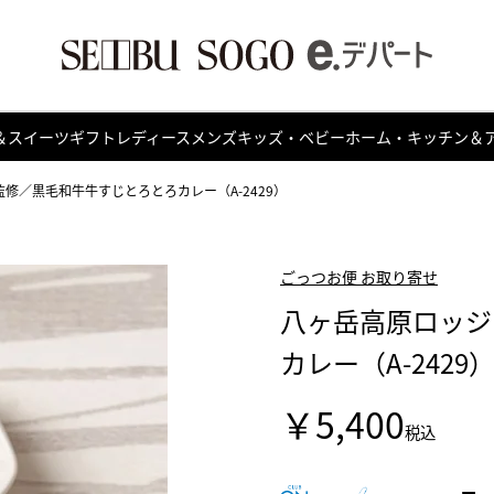
＆スイーツ
ギフト
レディース
メンズ
キッズ・ベビー
ホーム・キッチン＆
修／黒毛和牛牛すじとろとろカレー（A-2429）
ごっつお便 お取り寄せ
八ヶ岳高原ロッジ
カレー（A-2429
￥5,400
税込