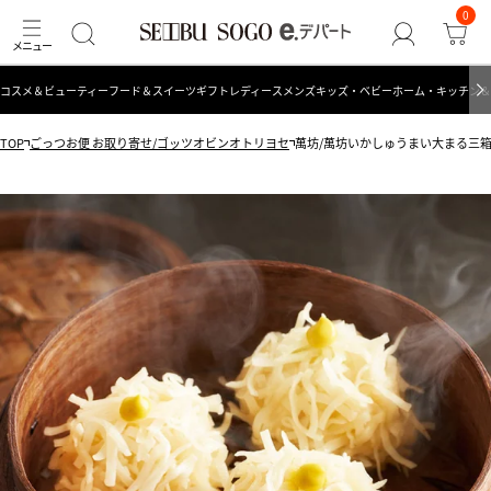
0
コスメ＆ビューティー
フード＆スイーツ
ギフト
レディース
メンズ
キッズ・ベビー
ホーム・キッチン＆
TOP
ごっつお便 お取り寄せ/ゴッツオビンオトリヨセ
萬坊/萬坊いかしゅうまい大まる三