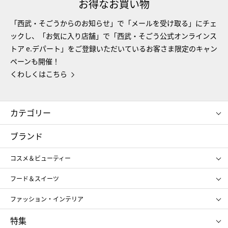
お得なお買い物
「西武・そごうからのお知らせ」で「メールを受け取る」にチェ
ックし、「お気に入り店舗」で「西武・そごう公式オンラインス
トア e.デパート」をご登録いただいているお客さま限定のキャン
ペーンも開催！
くわしくはこちら
カテゴリー
コスメ＆ビューティー
フード＆スイーツ
ブランド
ギフト
レディース
コスメ＆ビューティー
メンズ
キッズ・ベビー
SHISEIDO
クレ・ド・ポー ボーテ
スポーツ・アウトドア
ホーム・キッチン＆アート
フード＆スイーツ
ポール&ジョー ボーテ
ジルスチュアート
お中元
お歳暮
アンリ・シャルパンティエ
ガトー・ド・ボワイヤージュ
ファッション・インテリア
NARS
エスト
ゴディバ
新宿高野
ポロ ラルフ ローレン
ザ ノース フェイス
特集
RMK
SUQQU
たねや
とらや