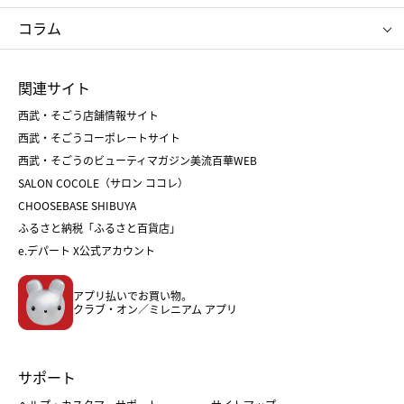
タケオ キクチ
ママ＆キッズ
クリニーク
SK-Ⅱ
お中元
お歳暮
ねんりん家
シュガーバターの木
コラム
シュタイフ
バカラ
ひな人形
五月人形
お中元
お歳暮
ランドセル
母の日
関連サイト
菓子折り
手土産
父の日
クリスマス
和菓子
お取り寄せ
西武・そごう店舗情報サイト
クリスマスケーキ
おせち
西武・そごうコーポレートサイト
人気のギフト
福袋
福袋
バレンタイン
西武・そごうのビューティマガジン美流百華WEB
バレンタイン
ホワイトデー
ホワイトデー
SALON COCOLE（サロン ココレ）
おせち
母の日
CHOOSEBASE SHIBUYA
父の日
コスメ
ふるさと納税「ふるさと百貨店」
フード
レディースファッション
e.デパート X公式アカウント
メンズファッション＆スポーツ
キッズ・ベビー
アプリ払いでお買い物。
ホーム・キッチン＆アート
クラブ・オン／ミレニアム アプリ
サポート