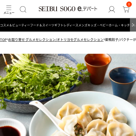
0
コスメ＆ビューティー
フード＆スイーツ
ギフト
レディース
メンズ
キッズ・ベビー
ホーム・キッチン＆
TOP
お取り寄せ グルメセレクション/オトリヨセグルメセレクション
巣鴨餃子/パクチーが