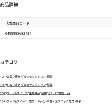
商品詳細
代表商品コード
0499998683737
カテゴリー
TOP
お取り寄せ グルメセレクション
関東
TOP
お取り寄せ グルメセレクション
惣菜
TOP
フード&スイーツ
生鮮食品
精肉
そのほか肉加工品
TOP
フード&スイーツ
惣菜・お弁当
中華・エスニック惣菜
餃子