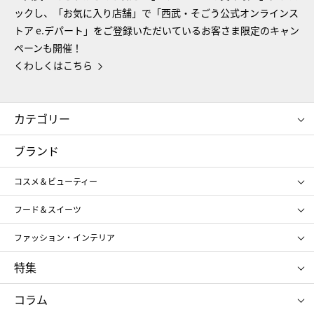
ックし、「お気に入り店舗」で「西武・そごう公式オンラインス
トア e.デパート」をご登録いただいているお客さま限定のキャン
ペーンも開催！
くわしくはこちら
カテゴリー
コスメ＆ビューティー
フード＆スイーツ
ブランド
ギフト
レディース
コスメ＆ビューティー
メンズ
キッズ・ベビー
SHISEIDO
クレ・ド・ポー ボーテ
スポーツ・アウトドア
ホーム・キッチン＆アート
フード＆スイーツ
ポール&ジョー ボーテ
ジルスチュアート
お中元
お歳暮
アンリ・シャルパンティエ
ガトー・ド・ボワイヤージュ
ファッション・インテリア
NARS
エスト
ゴディバ
新宿高野
ポロ ラルフ ローレン
ザ ノース フェイス
特集
RMK
SUQQU
たねや
とらや
タケオ キクチ
ママ＆キッズ
クリニーク
SK-Ⅱ
お中元
お歳暮
ねんりん家
シュガーバターの木
コラム
シュタイフ
バカラ
ひな人形
五月人形