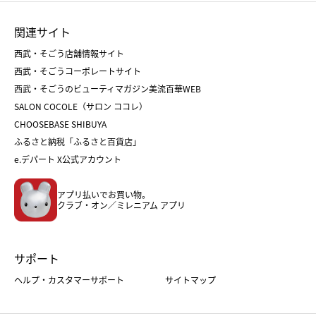
お中元
お歳暮
ランドセル
母の日
関連サイト
菓子折り
手土産
父の日
クリスマス
和菓子
お取り寄せ
西武・そごう店舗情報サイト
クリスマスケーキ
おせち
西武・そごうコーポレートサイト
人気のギフト
福袋
福袋
バレンタイン
西武・そごうのビューティマガジン美流百華WEB
バレンタイン
ホワイトデー
ホワイトデー
SALON COCOLE（サロン ココレ）
おせち
母の日
CHOOSEBASE SHIBUYA
父の日
コスメ
ふるさと納税「ふるさと百貨店」
フード
レディースファッション
e.デパート X公式アカウント
メンズファッション＆スポーツ
キッズ・ベビー
アプリ払いでお買い物。
ホーム・キッチン＆アート
クラブ・オン／ミレニアム アプリ
サポート
ヘルプ・カスタマーサポート
サイトマップ