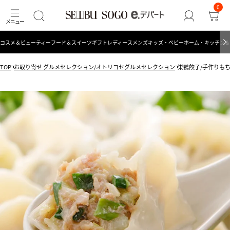
0
コスメ＆ビューティー
フード＆スイーツ
ギフト
レディース
メンズ
キッズ・ベビー
ホーム・キッチン＆
TOP
お取り寄せ グルメセレクション/オトリヨセグルメセレクション
巣鴨餃子/手作りもちも