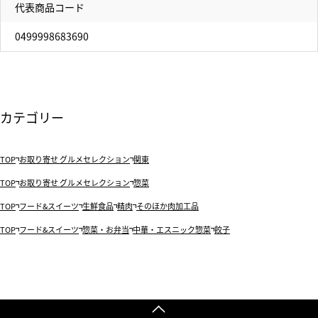
代表商品コード
0499998683690
カテゴリー
TOP
お取り寄せ グルメセレクション
関東
TOP
お取り寄せ グルメセレクション
惣菜
TOP
フード&スイーツ
生鮮食品
精肉
そのほか肉加工品
TOP
フード&スイーツ
惣菜・お弁当
中華・エスニック惣菜
餃子