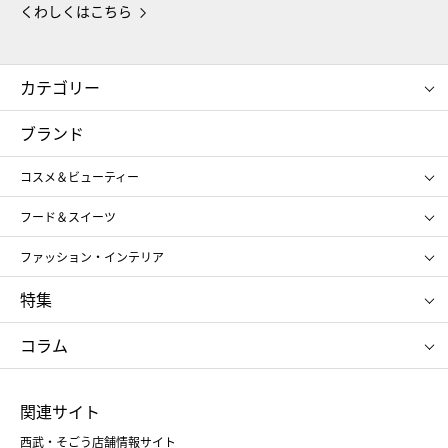
くわしくはこちら
カテゴリー
コスメ＆ビューティー
フード＆スイーツ
ブランド
ギフト
レディース
コスメ＆ビューティー
メンズ
キッズ・ベビー
SHISEIDO
クレ・ド・ポー ボーテ
スポーツ・アウトドア
ホーム・キッチン＆アート
フード＆スイーツ
ポール&ジョー ボーテ
ジルスチュアート
お中元
お歳暮
アンリ・シャルパンティエ
ガトー・ド・ボワイヤージュ
ファッション・インテリア
NARS
エスト
ゴディバ
新宿高野
ポロ ラルフ ローレン
ザ ノース フェイス
特集
RMK
SUQQU
たねや
とらや
タケオ キクチ
ママ＆キッズ
クリニーク
SK-Ⅱ
お中元
お歳暮
ねんりん家
シュガーバターの木
コラム
シュタイフ
バカラ
ひな人形
五月人形
お中元
お歳暮
ランドセル
母の日
関連サイト
菓子折り
手土産
父の日
クリスマス
和菓子
お取り寄せ
西武・そごう店舗情報サイト