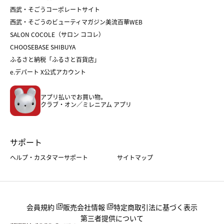
クリスマスケーキ
おせち
西武・そごうコーポレートサイト
人気のギフト
福袋
福袋
バレンタイン
西武・そごうのビューティマガジン美流百華WEB
バレンタイン
ホワイトデー
ホワイトデー
SALON COCOLE（サロン ココレ）
おせち
母の日
CHOOSEBASE SHIBUYA
父の日
コスメ
ふるさと納税「ふるさと百貨店」
フード
レディースファッション
e.デパート X公式アカウント
メンズファッション＆スポーツ
キッズ・ベビー
アプリ払いでお買い物。
ホーム・キッチン＆アート
クラブ・オン／ミレニアム アプリ
サポート
ヘルプ・カスタマーサポート
サイトマップ
会員規約
販売会社情報
特定商取引法に基づく表示
第三者提供について