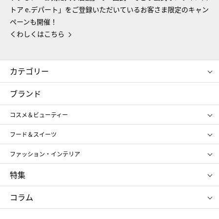
トア e.デパート」をご登録いただいているお客さま限定のキャン
ペーンも開催！
くわしくはこちら
カテゴリー
コスメ＆ビューティー
フード＆スイーツ
ブランド
ギフト
レディース
コスメ＆ビューティー
メンズ
キッズ・ベビー
SHISEIDO
クレ・ド・ポー ボーテ
スポーツ・アウトドア
ホーム・キッチン＆アート
フード＆スイーツ
ポール&ジョー ボーテ
ジルスチュアート
お中元
お歳暮
アンリ・シャルパンティエ
ガトー・ド・ボワイヤージュ
ファッション・インテリア
NARS
エスト
ゴディバ
新宿高野
ポロ ラルフ ローレン
ザ ノース フェイス
特集
RMK
SUQQU
たねや
とらや
タケオ キクチ
ママ＆キッズ
クリニーク
SK-Ⅱ
お中元
お歳暮
ねんりん家
シュガーバターの木
コラム
シュタイフ
バカラ
ひな人形
五月人形
お中元
お歳暮