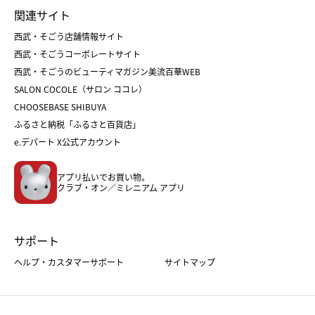
ランドセル
母の日
関連サイト
菓子折り
手土産
父の日
クリスマス
和菓子
お取り寄せ
西武・そごう店舗情報サイト
クリスマスケーキ
おせち
西武・そごうコーポレートサイト
人気のギフト
福袋
福袋
バレンタイン
西武・そごうのビューティマガジン美流百華WEB
バレンタイン
ホワイトデー
ホワイトデー
SALON COCOLE（サロン ココレ）
おせち
母の日
CHOOSEBASE SHIBUYA
父の日
コスメ
ふるさと納税「ふるさと百貨店」
フード
レディースファッション
e.デパート X公式アカウント
メンズファッション＆スポーツ
キッズ・ベビー
アプリ払いでお買い物。
ホーム・キッチン＆アート
クラブ・オン／ミレニアム アプリ
サポート
ヘルプ・カスタマーサポート
サイトマップ