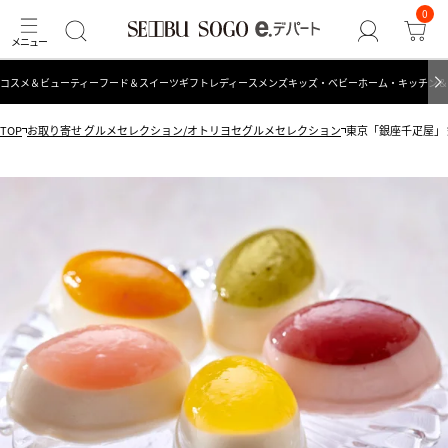
0
コスメ＆ビューティー
フード＆スイーツ
ギフト
レディース
メンズ
キッズ・ベビー
ホーム・キッチン＆
TOP
お取り寄せ グルメセレクション/オトリヨセグルメセレクション
東京「銀座千疋屋」