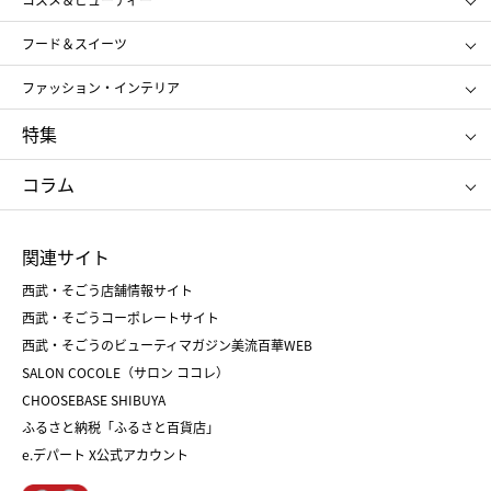
メンズ
キッズ・ベビー
SHISEIDO
クレ・ド・ポー ボーテ
スポーツ・アウトドア
ホーム・キッチン＆アート
フード＆スイーツ
ポール&ジョー ボーテ
ジルスチュアート
お中元
お歳暮
アンリ・シャルパンティエ
ガトー・ド・ボワイヤージュ
ファッション・インテリア
NARS
エスト
ゴディバ
新宿高野
ポロ ラルフ ローレン
ザ ノース フェイス
特集
RMK
SUQQU
たねや
とらや
タケオ キクチ
ママ＆キッズ
クリニーク
SK-Ⅱ
お中元
お歳暮
ねんりん家
シュガーバターの木
コラム
シュタイフ
バカラ
ひな人形
五月人形
お中元
お歳暮
ランドセル
母の日
関連サイト
菓子折り
手土産
父の日
クリスマス
和菓子
お取り寄せ
西武・そごう店舗情報サイト
クリスマスケーキ
おせち
西武・そごうコーポレートサイト
人気のギフト
福袋
福袋
バレンタイン
西武・そごうのビューティマガジン美流百華WEB
バレンタイン
ホワイトデー
ホワイトデー
SALON COCOLE（サロン ココレ）
おせち
母の日
CHOOSEBASE SHIBUYA
父の日
コスメ
ふるさと納税「ふるさと百貨店」
フード
レディースファッション
e.デパート X公式アカウント
メンズファッション＆スポーツ
キッズ・ベビー