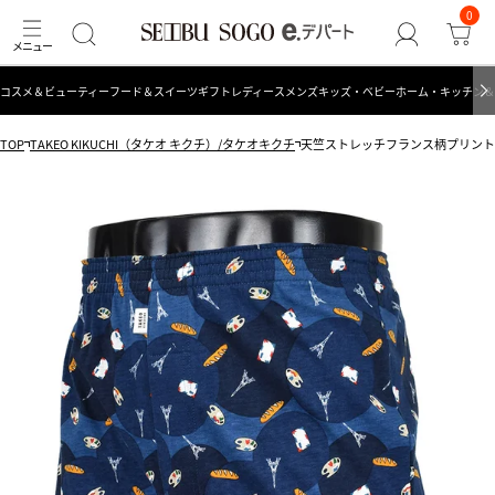
0
コスメ＆ビューティー
フード＆スイーツ
ギフト
レディース
メンズ
キッズ・ベビー
ホーム・キッチン＆
TOP
TAKEO KIKUCHI（タケオ キクチ）/タケオキクチ
天竺ストレッチフランス柄プリント前開