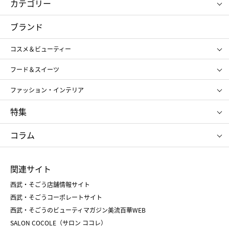
カテゴリー
コスメ＆ビューティー
フード＆スイーツ
ブランド
ギフト
レディース
コスメ＆ビューティー
メンズ
キッズ・ベビー
SHISEIDO
クレ・ド・ポー ボーテ
スポーツ・アウトドア
ホーム・キッチン＆アート
フード＆スイーツ
ポール&ジョー ボーテ
ジルスチュアート
お中元
お歳暮
アンリ・シャルパンティエ
ガトー・ド・ボワイヤージュ
ファッション・インテリア
NARS
エスト
ゴディバ
新宿高野
ポロ ラルフ ローレン
ザ ノース フェイス
特集
RMK
SUQQU
たねや
とらや
タケオ キクチ
ママ＆キッズ
クリニーク
SK-Ⅱ
お中元
お歳暮
ねんりん家
シュガーバターの木
コラム
シュタイフ
バカラ
ひな人形
五月人形
お中元
お歳暮
ランドセル
母の日
関連サイト
菓子折り
手土産
父の日
クリスマス
和菓子
お取り寄せ
西武・そごう店舗情報サイト
クリスマスケーキ
おせち
西武・そごうコーポレートサイト
人気のギフト
福袋
福袋
バレンタイン
西武・そごうのビューティマガジン美流百華WEB
バレンタイン
ホワイトデー
ホワイトデー
SALON COCOLE（サロン ココレ）
おせち
母の日