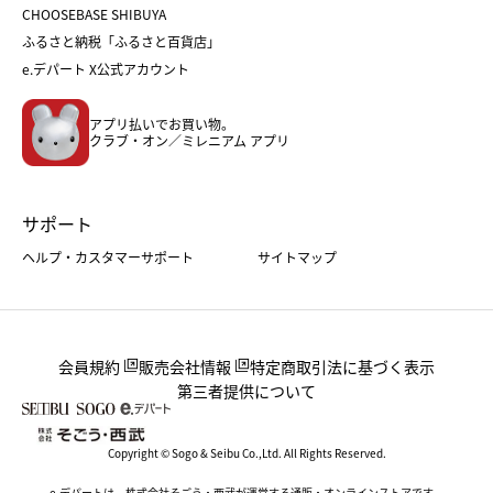
CHOOSEBASE SHIBUYA
父の日
コスメ
ふるさと納税「ふるさと百貨店」
フード
レディースファッション
e.デパート X公式アカウント
メンズファッション＆スポーツ
キッズ・ベビー
アプリ払いでお買い物。
ホーム・キッチン＆アート
クラブ・オン／ミレニアム アプリ
サポート
ヘルプ・カスタマーサポート
サイトマップ
会員規約
販売会社情報
特定商取引法に基づく表示
第三者提供について
Copyright © Sogo & Seibu Co.,Ltd. All Rights Reserved.
e.デパートは、株式会社そごう・西武が運営する通販・オンラインストアです。