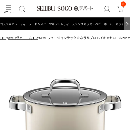
0
コスメ＆ビューティー
フード＆スイーツ
ギフト
レディース
メンズ
キッズ・ベビー
ホーム・キッチン＆
TOP
WMF/ヴェーエムエフ
WMF フュージョンテック ミネラルプロ ハイキャセロール20cm