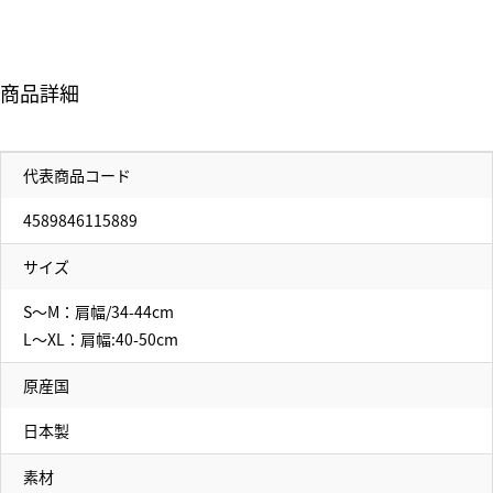
商品詳細
代表商品コード
4589846115889
サイズ
S～M：肩幅/34-44cm
L～XL：肩幅:40-50cm
原産国
日本製
素材