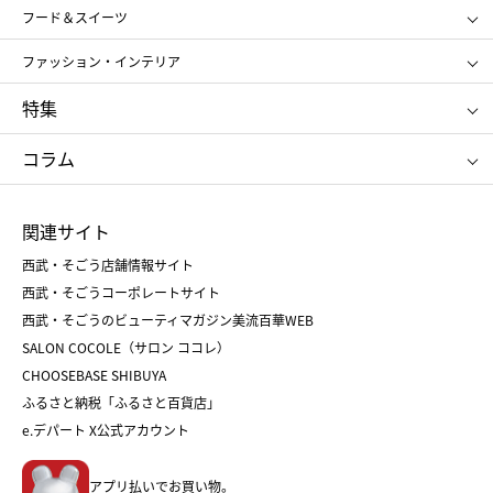
SHISEIDO
クレ・ド・ポー ボーテ
スポーツ・アウトドア
ホーム・キッチン＆アート
フード＆スイーツ
ポール&ジョー ボーテ
ジルスチュアート
お中元
お歳暮
アンリ・シャルパンティエ
ガトー・ド・ボワイヤージュ
ファッション・インテリア
NARS
エスト
ゴディバ
新宿高野
ポロ ラルフ ローレン
ザ ノース フェイス
特集
RMK
SUQQU
たねや
とらや
タケオ キクチ
ママ＆キッズ
クリニーク
SK-Ⅱ
お中元
お歳暮
ねんりん家
シュガーバターの木
コラム
シュタイフ
バカラ
ひな人形
五月人形
お中元
お歳暮
ランドセル
母の日
関連サイト
菓子折り
手土産
父の日
クリスマス
和菓子
お取り寄せ
西武・そごう店舗情報サイト
クリスマスケーキ
おせち
西武・そごうコーポレートサイト
人気のギフト
福袋
福袋
バレンタイン
西武・そごうのビューティマガジン美流百華WEB
バレンタイン
ホワイトデー
ホワイトデー
SALON COCOLE（サロン ココレ）
おせち
母の日
CHOOSEBASE SHIBUYA
父の日
コスメ
ふるさと納税「ふるさと百貨店」
フード
レディースファッション
e.デパート X公式アカウント
メンズファッション＆スポーツ
キッズ・ベビー
アプリ払いでお買い物。
ホーム・キッチン＆アート