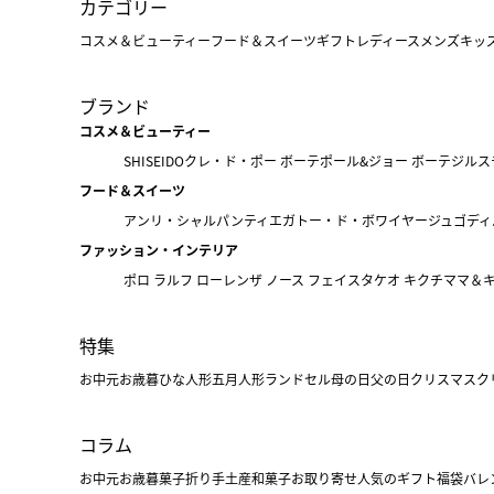
カテゴリー
コスメ＆ビューティー
フード＆スイーツ
ギフト
レディース
メンズ
キッ
ブランド
コスメ＆ビューティー
SHISEIDO
クレ・ド・ポー ボーテ
ポール&ジョー ボーテ
ジルス
フード＆スイーツ
アンリ・シャルパンティエ
ガトー・ド・ボワイヤージュ
ゴディ
ファッション・インテリア
ポロ ラルフ ローレン
ザ ノース フェイス
タケオ キクチ
ママ＆
特集
お中元
お歳暮
ひな人形
五月人形
ランドセル
母の日
父の日
クリスマス
ク
コラム
お中元
お歳暮
菓子折り
手土産
和菓子
お取り寄せ
人気のギフト
福袋
バレ