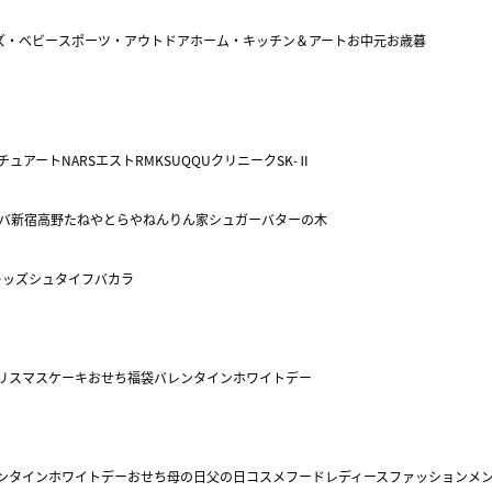
ズ・ベビー
スポーツ・アウトドア
ホーム・キッチン＆アート
お中元
お歳暮
チュアート
NARS
エスト
RMK
SUQQU
クリニーク
SK-Ⅱ
バ
新宿高野
たねや
とらや
ねんりん家
シュガーバターの木
キッズ
シュタイフ
バカラ
リスマスケーキ
おせち
福袋
バレンタイン
ホワイトデー
ンタイン
ホワイトデー
おせち
母の日
父の日
コスメ
フード
レディースファッション
メ