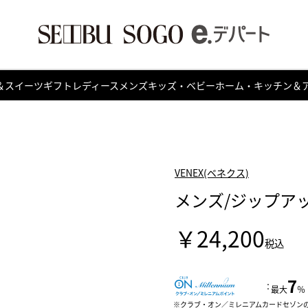
＆スイーツ
ギフト
レディース
メンズ
キッズ・ベビー
ホーム・キッチン＆
VENEX(ベネクス)
メンズ/ジップア
￥24,200
税込
7
：
最大
％
クラブ・オン／ミレニアムカードセゾン