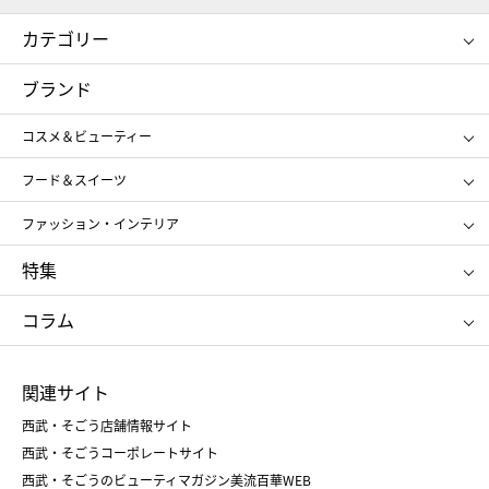
カテゴリー
コスメ＆ビューティー
フード＆スイーツ
ブランド
ギフト
レディース
コスメ＆ビューティー
メンズ
キッズ・ベビー
SHISEIDO
クレ・ド・ポー ボーテ
スポーツ・アウトドア
ホーム・キッチン＆アート
フード＆スイーツ
ポール&ジョー ボーテ
ジルスチュアート
お中元
お歳暮
アンリ・シャルパンティエ
ガトー・ド・ボワイヤージュ
ファッション・インテリア
NARS
エスト
ゴディバ
新宿高野
ポロ ラルフ ローレン
ザ ノース フェイス
特集
RMK
SUQQU
たねや
とらや
タケオ キクチ
ママ＆キッズ
クリニーク
SK-Ⅱ
お中元
お歳暮
ねんりん家
シュガーバターの木
コラム
シュタイフ
バカラ
ひな人形
五月人形
お中元
お歳暮
ランドセル
母の日
関連サイト
菓子折り
手土産
父の日
クリスマス
和菓子
お取り寄せ
西武・そごう店舗情報サイト
クリスマスケーキ
おせち
西武・そごうコーポレートサイト
人気のギフト
福袋
福袋
バレンタイン
西武・そごうのビューティマガジン美流百華WEB
バレンタイン
ホワイトデー