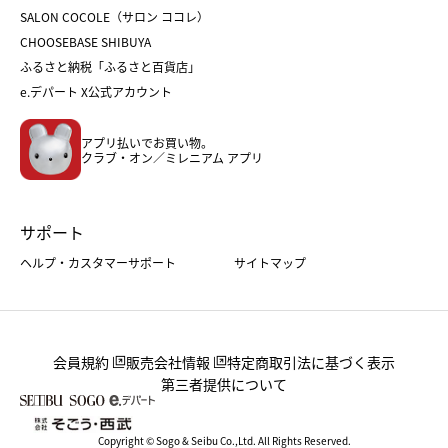
ホワイトデー
SALON COCOLE（サロン ココレ）
おせち
母の日
CHOOSEBASE SHIBUYA
父の日
コスメ
ふるさと納税「ふるさと百貨店」
フード
レディースファッション
e.デパート X公式アカウント
メンズファッション＆スポーツ
キッズ・ベビー
アプリ払いでお買い物。
ホーム・キッチン＆アート
クラブ・オン／ミレニアム アプリ
サポート
ヘルプ・カスタマーサポート
サイトマップ
会員規約
販売会社情報
特定商取引法に基づく表示
第三者提供について
Copyright © Sogo & Seibu Co.,Ltd. All Rights Reserved.