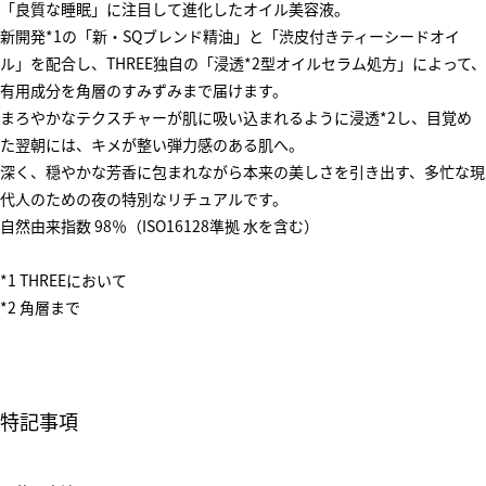
「良質な睡眠」に注目して進化したオイル美容液。
新開発*1の「新・SQブレンド精油」と「渋皮付きティーシードオイ
ル」を配合し、THREE独自の「浸透*2型オイルセラム処方」によって、
有用成分を角層のすみずみまで届けます。
まろやかなテクスチャーが肌に吸い込まれるように浸透*2し、目覚め
た翌朝には、キメが整い弾力感のある肌へ。
深く、穏やかな芳香に包まれながら本来の美しさを引き出す、多忙な現
代人のための夜の特別なリチュアルです。
自然由来指数 98％（ISO16128準拠 水を含む）
*1 THREEにおいて
*2 角層まで
特記事項