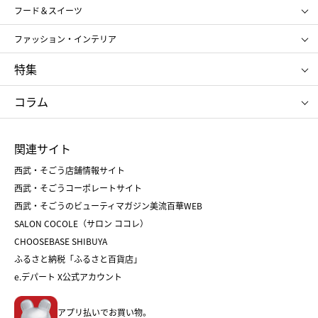
SHISEIDO
クレ・ド・ポー ボーテ
スポーツ・アウトドア
ホーム・キッチン＆アート
フード＆スイーツ
ポール&ジョー ボーテ
ジルスチュアート
お中元
お歳暮
アンリ・シャルパンティエ
ガトー・ド・ボワイヤージュ
ファッション・インテリア
NARS
エスト
ゴディバ
新宿高野
ポロ ラルフ ローレン
ザ ノース フェイス
特集
RMK
SUQQU
たねや
とらや
タケオ キクチ
ママ＆キッズ
クリニーク
SK-Ⅱ
お中元
お歳暮
ねんりん家
シュガーバターの木
コラム
シュタイフ
バカラ
ひな人形
五月人形
お中元
お歳暮
ランドセル
母の日
関連サイト
菓子折り
手土産
父の日
クリスマス
和菓子
お取り寄せ
西武・そごう店舗情報サイト
クリスマスケーキ
おせち
西武・そごうコーポレートサイト
人気のギフト
福袋
福袋
バレンタイン
西武・そごうのビューティマガジン美流百華WEB
バレンタイン
ホワイトデー
ホワイトデー
SALON COCOLE（サロン ココレ）
おせち
母の日
CHOOSEBASE SHIBUYA
父の日
コスメ
ふるさと納税「ふるさと百貨店」
フード
レディースファッション
e.デパート X公式アカウント
メンズファッション＆スポーツ
キッズ・ベビー
アプリ払いでお買い物。
ホーム・キッチン＆アート