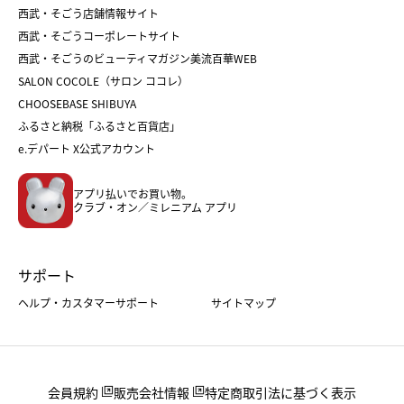
和菓子
お取り寄せ
西武・そごう店舗情報サイト
クリスマスケーキ
おせち
西武・そごうコーポレートサイト
人気のギフト
福袋
福袋
バレンタイン
西武・そごうのビューティマガジン美流百華WEB
バレンタイン
ホワイトデー
ホワイトデー
SALON COCOLE（サロン ココレ）
おせち
母の日
CHOOSEBASE SHIBUYA
父の日
コスメ
ふるさと納税「ふるさと百貨店」
フード
レディースファッション
e.デパート X公式アカウント
メンズファッション＆スポーツ
キッズ・ベビー
アプリ払いでお買い物。
ホーム・キッチン＆アート
クラブ・オン／ミレニアム アプリ
サポート
ヘルプ・カスタマーサポート
サイトマップ
会員規約
販売会社情報
特定商取引法に基づく表示