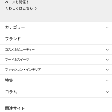
ペーンも開催！
くわしくはこちら
カテゴリー
コスメ＆ビューティー
フード＆スイーツ
ブランド
ギフト
レディース
コスメ＆ビューティー
メンズ
キッズ・ベビー
SHISEIDO
クレ・ド・ポー ボーテ
スポーツ・アウトドア
ホーム・キッチン＆アート
フード＆スイーツ
ポール&ジョー ボーテ
ジルスチュアート
お中元
お歳暮
アンリ・シャルパンティエ
ガトー・ド・ボワイヤージュ
ファッション・インテリア
NARS
エスト
ゴディバ
新宿高野
ポロ ラルフ ローレン
ザ ノース フェイス
特集
RMK
SUQQU
たねや
とらや
タケオ キクチ
ママ＆キッズ
クリニーク
SK-Ⅱ
お中元
お歳暮
ねんりん家
シュガーバターの木
コラム
シュタイフ
バカラ
ひな人形
五月人形
お中元
お歳暮
ランドセル
母の日
関連サイト
菓子折り
手土産
父の日
クリスマス