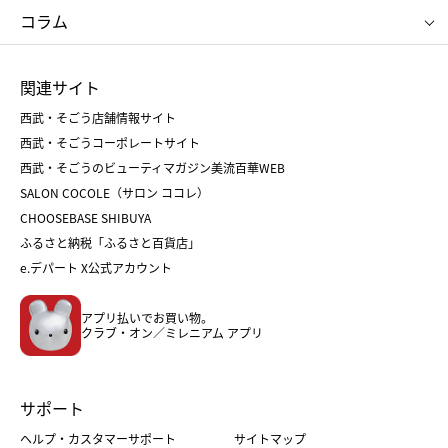
クリニーク
SK-Ⅱ
お中元
お歳暮
ねんりん家
シュガーバターの木
コラム
シュタイフ
バカラ
ひな人形
五月人形
お中元
お歳暮
ランドセル
母の日
関連サイト
菓子折り
手土産
父の日
クリスマス
和菓子
お取り寄せ
西武・そごう店舗情報サイト
クリスマスケーキ
おせち
西武・そごうコーポレートサイト
人気のギフト
福袋
福袋
バレンタイン
西武・そごうのビューティマガジン美流百華WEB
バレンタイン
ホワイトデー
ホワイトデー
SALON COCOLE（サロン ココレ）
おせち
母の日
CHOOSEBASE SHIBUYA
父の日
コスメ
ふるさと納税「ふるさと百貨店」
フード
レディースファッション
e.デパート X公式アカウント
メンズファッション＆スポーツ
キッズ・ベビー
アプリ払いでお買い物。
ホーム・キッチン＆アート
クラブ・オン／ミレニアム アプリ
サポート
ヘルプ・カスタマーサポート
サイトマップ