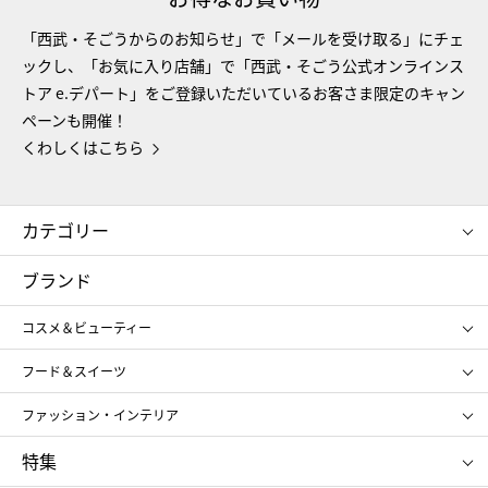
「西武・そごうからのお知らせ」で「メールを受け取る」にチェ
ックし、「お気に入り店舗」で「西武・そごう公式オンラインス
トア e.デパート」をご登録いただいているお客さま限定のキャン
ペーンも開催！
くわしくはこちら
カテゴリー
コスメ＆ビューティー
フード＆スイーツ
ブランド
ギフト
レディース
コスメ＆ビューティー
メンズ
キッズ・ベビー
SHISEIDO
クレ・ド・ポー ボーテ
スポーツ・アウトドア
ホーム・キッチン＆アート
フード＆スイーツ
ポール&ジョー ボーテ
ジルスチュアート
お中元
お歳暮
アンリ・シャルパンティエ
ガトー・ド・ボワイヤージュ
ファッション・インテリア
NARS
エスト
ゴディバ
新宿高野
ポロ ラルフ ローレン
ザ ノース フェイス
特集
RMK
SUQQU
たねや
とらや
タケオ キクチ
ママ＆キッズ