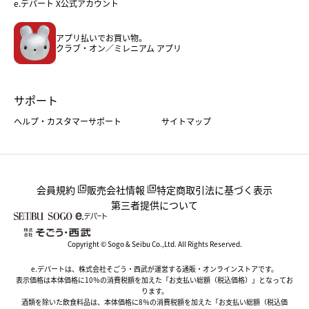
e.デパート X公式アカウント
メンズファッション＆スポーツ
キッズ・ベビー
アプリ払いでお買い物。
ホーム・キッチン＆アート
クラブ・オン／ミレニアム アプリ
サポート
ヘルプ・カスタマーサポート
サイトマップ
会員規約
販売会社情報
特定商取引法に基づく表示
第三者提供について
Copyright © Sogo & Seibu Co.,Ltd. All Rights Reserved.
e.デパートは、株式会社そごう・西武が運営する通販・オンラインストアです。
表示価格は本体価格に10％の消費税額を加えた「お支払い総額（税込価格）」となってお
ります。
酒類を除いた飲食料品は、本体価格に8％の消費税額を加えた「お支払い総額（税込価