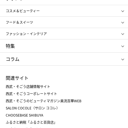
ギフト
レディース
コスメ＆ビューティー
メンズ
キッズ・ベビー
SHISEIDO
クレ・ド・ポー ボーテ
スポーツ・アウトドア
ホーム・キッチン＆アート
フード＆スイーツ
ポール&ジョー ボーテ
ジルスチュアート
お中元
お歳暮
アンリ・シャルパンティエ
ガトー・ド・ボワイヤージュ
ファッション・インテリア
NARS
エスト
ゴディバ
新宿高野
ポロ ラルフ ローレン
ザ ノース フェイス
特集
RMK
SUQQU
たねや
とらや
タケオ キクチ
ママ＆キッズ
クリニーク
SK-Ⅱ
お中元
お歳暮
ねんりん家
シュガーバターの木
コラム
シュタイフ
バカラ
ひな人形
五月人形
お中元
お歳暮
ランドセル
母の日
関連サイト
菓子折り
手土産
父の日
クリスマス
和菓子
お取り寄せ
西武・そごう店舗情報サイト
クリスマスケーキ
おせち
西武・そごうコーポレートサイト
人気のギフト
福袋
福袋
バレンタイン
西武・そごうのビューティマガジン美流百華WEB
バレンタイン
ホワイトデー
ホワイトデー
SALON COCOLE（サロン ココレ）
おせち
母の日
CHOOSEBASE SHIBUYA
父の日
コスメ
ふるさと納税「ふるさと百貨店」
フード
レディースファッション