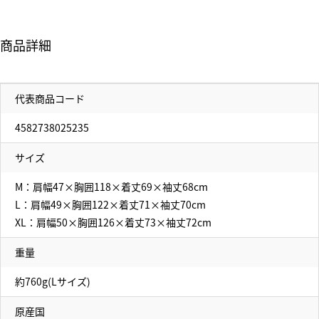
商品詳細
代表商品コード
4582738025235
サイズ
M：肩幅47×胸囲118×着丈69×袖丈68cm
L：肩幅49×胸囲122×着丈71×袖丈70cm
XL：肩幅50×胸囲126×着丈73×袖丈72cm
重量
約760g(Lサイズ)
原産国