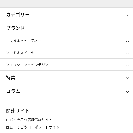
カテゴリー
コスメ＆ビューティー
フード＆スイーツ
ブランド
ギフト
レディース
コスメ＆ビューティー
メンズ
キッズ・ベビー
SHISEIDO
クレ・ド・ポー ボーテ
スポーツ・アウトドア
ホーム・キッチン＆アート
フード＆スイーツ
ポール&ジョー ボーテ
ジルスチュアート
お中元
お歳暮
アンリ・シャルパンティエ
ガトー・ド・ボワイヤージュ
ファッション・インテリア
NARS
エスト
ゴディバ
新宿高野
ポロ ラルフ ローレン
ザ ノース フェイス
特集
RMK
SUQQU
たねや
とらや
タケオ キクチ
ママ＆キッズ
クリニーク
SK-Ⅱ
お中元
お歳暮
ねんりん家
シュガーバターの木
コラム
シュタイフ
バカラ
ひな人形
五月人形
お中元
お歳暮
ランドセル
母の日
関連サイト
菓子折り
手土産
父の日
クリスマス
和菓子
お取り寄せ
西武・そごう店舗情報サイト
クリスマスケーキ
おせち
西武・そごうコーポレートサイト
人気のギフト
福袋
福袋
バレンタイン