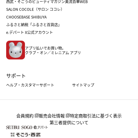
西武・そごうのビューティマガジン美流百華WEB
バレンタイン
ホワイトデー
ホワイトデー
SALON COCOLE（サロン ココレ）
おせち
母の日
CHOOSEBASE SHIBUYA
父の日
コスメ
ふるさと納税「ふるさと百貨店」
フード
レディースファッション
e.デパート X公式アカウント
メンズファッション＆スポーツ
キッズ・ベビー
アプリ払いでお買い物。
ホーム・キッチン＆アート
クラブ・オン／ミレニアム アプリ
サポート
ヘルプ・カスタマーサポート
サイトマップ
会員規約
販売会社情報
特定商取引法に基づく表示
第三者提供について