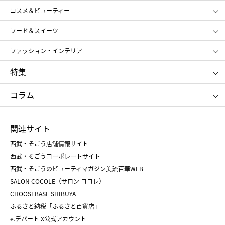
コスメ＆ビューティー
メンズ
キッズ・ベビー
SHISEIDO
クレ・ド・ポー ボーテ
スポーツ・アウトドア
ホーム・キッチン＆アート
フード＆スイーツ
ポール&ジョー ボーテ
ジルスチュアート
お中元
お歳暮
アンリ・シャルパンティエ
ガトー・ド・ボワイヤージュ
ファッション・インテリア
NARS
エスト
ゴディバ
新宿高野
ポロ ラルフ ローレン
ザ ノース フェイス
特集
RMK
SUQQU
たねや
とらや
タケオ キクチ
ママ＆キッズ
クリニーク
SK-Ⅱ
お中元
お歳暮
ねんりん家
シュガーバターの木
コラム
シュタイフ
バカラ
ひな人形
五月人形
お中元
お歳暮
ランドセル
母の日
関連サイト
菓子折り
手土産
父の日
クリスマス
和菓子
お取り寄せ
西武・そごう店舗情報サイト
クリスマスケーキ
おせち
西武・そごうコーポレートサイト
人気のギフト
福袋
福袋
バレンタイン
西武・そごうのビューティマガジン美流百華WEB
バレンタイン
ホワイトデー
ホワイトデー
SALON COCOLE（サロン ココレ）
おせち
母の日
CHOOSEBASE SHIBUYA
父の日
コスメ
ふるさと納税「ふるさと百貨店」
フード
レディースファッション
e.デパート X公式アカウント