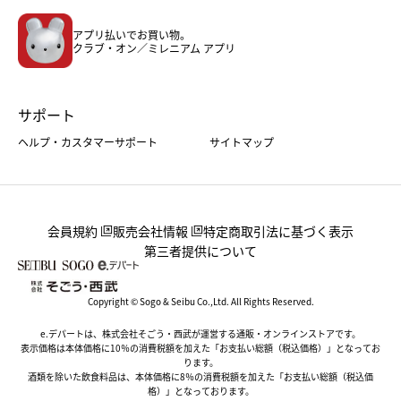
メンズファッション＆スポーツ
キッズ・ベビー
アプリ払いでお買い物。
ホーム・キッチン＆アート
クラブ・オン／ミレニアム アプリ
サポート
ヘルプ・カスタマーサポート
サイトマップ
会員規約
販売会社情報
特定商取引法に基づく表示
第三者提供について
Copyright © Sogo & Seibu Co.,Ltd. All Rights Reserved.
e.デパートは、株式会社そごう・西武が運営する通販・オンラインストアです。
表示価格は本体価格に10％の消費税額を加えた「お支払い総額（税込価格）」となってお
ります。
酒類を除いた飲食料品は、本体価格に8％の消費税額を加えた「お支払い総額（税込価
格）」となっております。