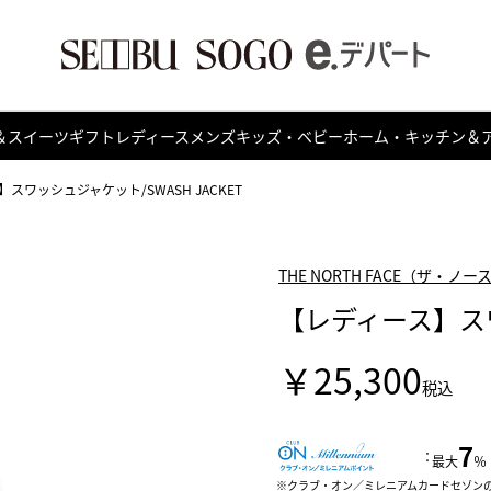
＆スイーツ
ギフト
レディース
メンズ
キッズ・ベビー
ホーム・キッチン＆
スワッシュジャケット/SWASH JACKET
THE NORTH FACE（ザ・ノ
【レディース】スワ
￥25,300
税込
7
：
最大
％
クラブ・オン／ミレニアムカードセゾン