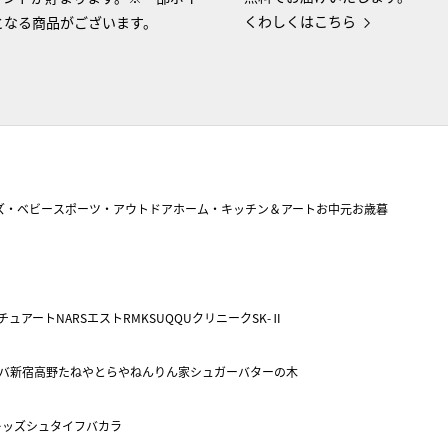
くわしくはこちら
となる商品がございます。
ズ・ベビー
スポーツ・アウトドア
ホーム・キッチン＆アート
お中元
お歳暮
チュアート
NARS
エスト
RMK
SUQQU
クリニーク
SK-Ⅱ
バ
新宿高野
たねや
とらや
ねんりん家
シュガーバターの木
キッズ
シュタイフ
バカラ