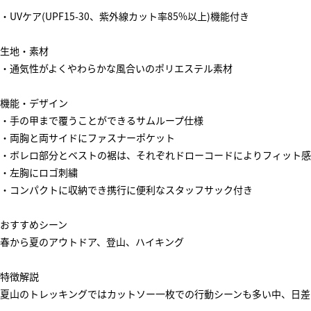
・UVケア(UPF15-30、紫外線カット率85%以上)機能付き
生地・素材
・通気性がよくやわらかな風合いのポリエステル素材
機能・デザイン
・手の甲まで覆うことができるサムループ仕様
・両胸と両サイドにファスナーポケット
・ボレロ部分とベストの裾は、それぞれドローコードによりフィット感
・左胸にロゴ刺繍
・コンパクトに収納でき携行に便利なスタッフサック付き
おすすめシーン
春から夏のアウトドア、登山、ハイキング
特徴解説
夏山のトレッキングではカットソー一枚での行動シーンも多い中、日差