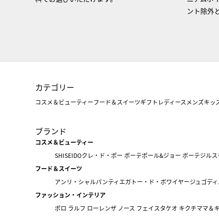
ント除外
カテゴリー
コスメ＆ビューティー
フード＆スイーツ
ギフト
レディース
メンズ
キッ
ブランド
コスメ＆ビューティー
SHISEIDO
クレ・ド・ポー ボーテ
ポール&ジョー ボーテ
ジルス
フード＆スイーツ
アンリ・シャルパンティエ
ガトー・ド・ボワイヤージュ
ゴディ
ファッション・インテリア
ポロ ラルフ ローレン
ザ ノース フェイス
タケオ キクチ
ママ＆