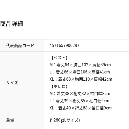
商品詳細
代表商品コード
4571657900297
【ベスト】
M：着丈64×胸囲102×肩幅39cm
L：着丈66×胸囲106×肩幅41cm
XL：着丈68×胸囲110×肩幅42cm
サイズ
【ボレロ】
M：着丈38×裄丈82×袖口幅8cm
L：着丈39×裄丈85×袖口幅9cm
XL：着丈40×裄丈88×袖口幅9cm
重量
約280g(Lサイズ)