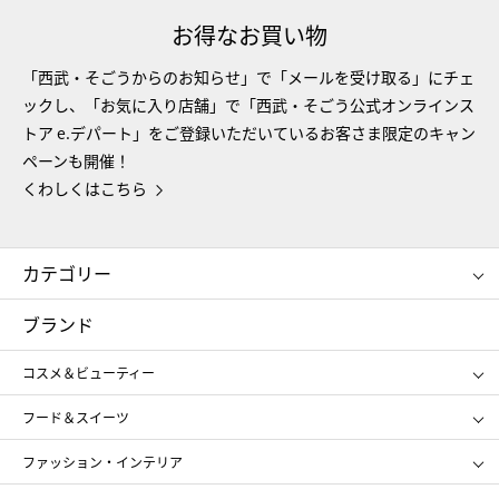
お得なお買い物
「西武・そごうからのお知らせ」で「メールを受け取る」にチェ
ックし、「お気に入り店舗」で「西武・そごう公式オンラインス
トア e.デパート」をご登録いただいているお客さま限定のキャン
ペーンも開催！
くわしくはこちら
カテゴリー
コスメ＆ビューティー
フード＆スイーツ
ブランド
ギフト
レディース
コスメ＆ビューティー
メンズ
キッズ・ベビー
SHISEIDO
クレ・ド・ポー ボーテ
スポーツ・アウトドア
ホーム・キッチン＆アート
フード＆スイーツ
ポール&ジョー ボーテ
ジルスチュアート
お中元
お歳暮
アンリ・シャルパンティエ
ガトー・ド・ボワイヤージュ
ファッション・インテリア
NARS
エスト
ゴディバ
新宿高野