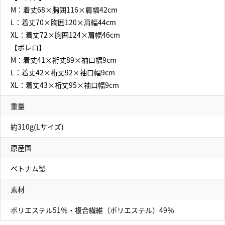
M：着丈68×胸囲116×肩幅42cm
L：着丈70×胸囲120×肩幅44cm
XL：着丈72×胸囲124×肩幅46cm
【ボレロ】
M：着丈41×裄丈89×袖口幅9cm
L：着丈42×裄丈92×袖口幅9cm
XL：着丈43×裄丈95×袖口幅9cm
重量
約310g(Lサイズ)
原産国
ベトナム製
素材
ポリエステル51％・複合繊維（ポリエステル）49％