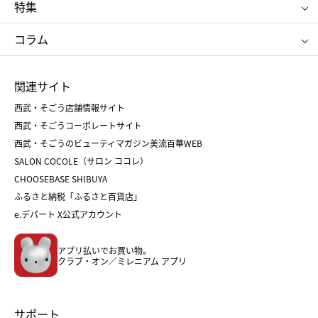
ポロ ラルフ ローレン
ザ ノース フェイス
特集
RMK
SUQQU
たねや
とらや
タケオ キクチ
ママ＆キッズ
クリニーク
SK-Ⅱ
お中元
お歳暮
ねんりん家
シュガーバターの木
コラム
シュタイフ
バカラ
ひな人形
五月人形
お中元
お歳暮
ランドセル
母の日
関連サイト
菓子折り
手土産
父の日
クリスマス
和菓子
お取り寄せ
西武・そごう店舗情報サイト
クリスマスケーキ
おせち
西武・そごうコーポレートサイト
人気のギフト
福袋
福袋
バレンタイン
西武・そごうのビューティマガジン美流百華WEB
バレンタイン
ホワイトデー
ホワイトデー
SALON COCOLE（サロン ココレ）
おせち
母の日
CHOOSEBASE SHIBUYA
父の日
コスメ
ふるさと納税「ふるさと百貨店」
フード
レディースファッション
e.デパート X公式アカウント
メンズファッション＆スポーツ
キッズ・ベビー
アプリ払いでお買い物。
ホーム・キッチン＆アート
クラブ・オン／ミレニアム アプリ
サポート