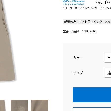
7
：
最大
％
クラブ・オン／ミレニアムカードセゾン
配送のみ
ギフトラッピング
メッ
型番（品番）：NB42662
カラー
サイズ