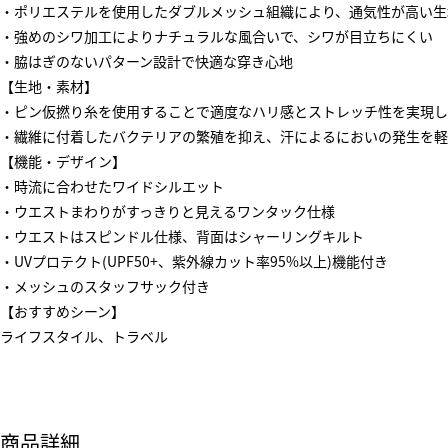
・ポリエステルを使用したダブルメッシュ組織により、通気性が高い生
・強めのシワ加工によりナチュラルな風合いで、シワが目立ちにくい
・脇はぎのないパターン設計で快適な穿き心地
【生地・素材】
・ピン仮撚り糸を使用することで適度なハリ感とストレッチ性を実現し
・繊維に付着したバクテリアの繁殖を抑え、汗によるにおいの発生を軽
【機能・デザイン】
・時流に合わせたワイドシルエット
・ウエストまわりがすっきりと見えるワンタック仕様
・ウエストはスピンドル仕様、背面はシャーリングキルト
・UVプロテクト(UPF50+、紫外線カット率95%以上)機能付き
・メッシュのスタッフサック付き
【おすすめシーン】
ライフスタイル、トラベル
商品詳細