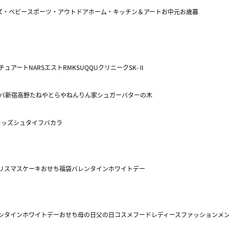
ズ・ベビー
スポーツ・アウトドア
ホーム・キッチン＆アート
お中元
お歳暮
チュアート
NARS
エスト
RMK
SUQQU
クリニーク
SK-Ⅱ
バ
新宿高野
たねや
とらや
ねんりん家
シュガーバターの木
キッズ
シュタイフ
バカラ
リスマスケーキ
おせち
福袋
バレンタイン
ホワイトデー
ンタイン
ホワイトデー
おせち
母の日
父の日
コスメ
フード
レディースファッション
メ