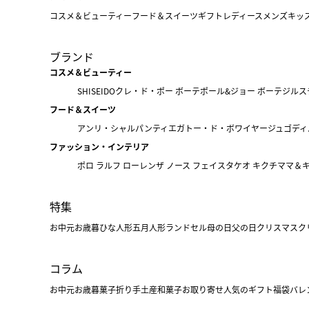
コスメ＆ビューティー
フード＆スイーツ
ギフト
レディース
メンズ
キッ
ブランド
コスメ＆ビューティー
SHISEIDO
クレ・ド・ポー ボーテ
ポール&ジョー ボーテ
ジルス
フード＆スイーツ
アンリ・シャルパンティエ
ガトー・ド・ボワイヤージュ
ゴディ
ファッション・インテリア
ポロ ラルフ ローレン
ザ ノース フェイス
タケオ キクチ
ママ＆
特集
お中元
お歳暮
ひな人形
五月人形
ランドセル
母の日
父の日
クリスマス
ク
コラム
お中元
お歳暮
菓子折り
手土産
和菓子
お取り寄せ
人気のギフト
福袋
バレ