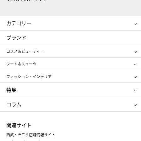
カテゴリー
コスメ＆ビューティー
フード＆スイーツ
ブランド
ギフト
レディース
コスメ＆ビューティー
メンズ
キッズ・ベビー
SHISEIDO
クレ・ド・ポー ボーテ
スポーツ・アウトドア
ホーム・キッチン＆アート
フード＆スイーツ
ポール&ジョー ボーテ
ジルスチュアート
お中元
お歳暮
アンリ・シャルパンティエ
ガトー・ド・ボワイヤージュ
ファッション・インテリア
NARS
エスト
ゴディバ
新宿高野
ポロ ラルフ ローレン
ザ ノース フェイス
特集
RMK
SUQQU
たねや
とらや
タケオ キクチ
ママ＆キッズ
クリニーク
SK-Ⅱ
お中元
お歳暮
ねんりん家
シュガーバターの木
コラム
シュタイフ
バカラ
ひな人形
五月人形
お中元
お歳暮
ランドセル
母の日
関連サイト
菓子折り
手土産
父の日
クリスマス
和菓子
お取り寄せ
西武・そごう店舗情報サイト
クリスマスケーキ
おせち