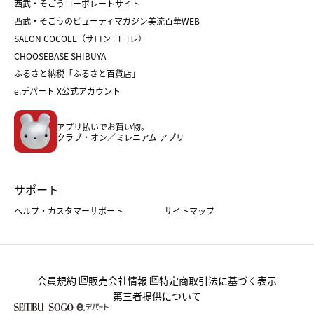
西武・そごうコーポレートサイト
人気のギフト
福袋
福袋
バレンタイン
西武・そごうのビューティマガジン美流百華WEB
バレンタイン
ホワイトデー
ホワイトデー
SALON COCOLE（サロン ココレ）
おせち
母の日
CHOOSEBASE SHIBUYA
父の日
コスメ
ふるさと納税「ふるさと百貨店」
フード
レディースファッション
e.デパート X公式アカウント
メンズファッション＆スポーツ
キッズ・ベビー
アプリ払いでお買い物。
ホーム・キッチン＆アート
クラブ・オン／ミレニアム アプリ
サポート
ヘルプ・カスタマーサポート
サイトマップ
会員規約
販売会社情報
特定商取引法に基づく表示
第三者提供について