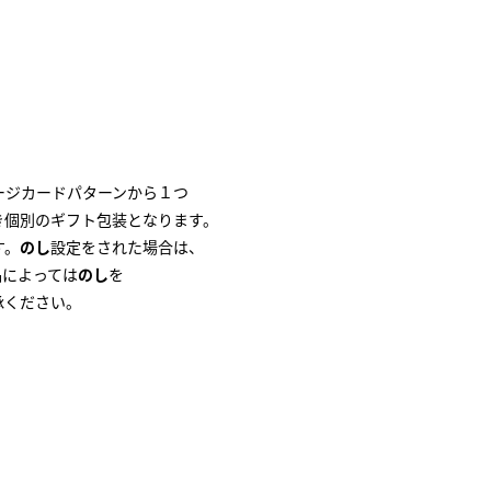
。
ージカードパターンから１つ
き個別のギフト包装となります。
す。
のし
設定をされた場合は、
品によっては
のし
を
承ください。