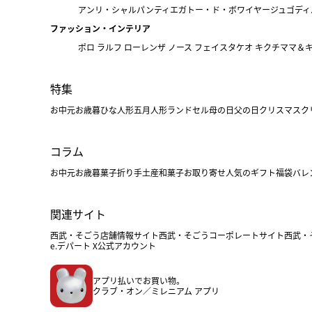
アンリ・シャルパンティエ
ガトー・ド・ボワイヤージュ
ゴディ
ファッション・インテリア
ポロ ラルフ ローレン
ザ ノース フェイス
タケオ キクチ
ママ＆
特集
お中元
お歳暮
ひな人形
五月人形
ランドセル
母の日
父の日
クリスマス
ク
コラム
お中元
お歳暮
菓子折り
手土産
和菓子
お取り寄せ
人気のギフト
福袋
バレ
関連サイト
西武・そごう店舗情報サイト
西武・そごうコーポレートサイト
西武・
e.デパート X公式アカウント
アプリ払いでお買い物。
クラブ・オン／ミレニアム アプリ