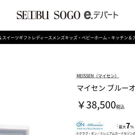
＆スイーツ
ギフト
レディース
メンズ
キッズ・ベビー
ホーム・キッチン＆
MEISSEN（マイセン）
マイセン ブルーオ
￥38,500
税込
7
：
最大
％
クラブ・オン／ミレニアムカードセゾン