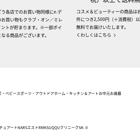
コスメ＆ビューティーの商品は
う各店でのお買い物同様にe.デ
件につき2,500円（＋消費税）
のお買い物もクラブ・オン／ミレ
無料でお届けいたします。
イントが貯まります。※一部ポイ
くわしくはこちら
となる商品がございます。
ズ・ベビー
スポーツ・アウトドア
ホーム・キッチン＆アート
お中元
お歳暮
チュアート
NARS
エスト
RMK
SUQQU
クリニーク
SK-Ⅱ