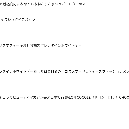
バ
新宿高野
たねや
とらや
ねんりん家
シュガーバターの木
キッズ
シュタイフ
バカラ
リスマスケーキ
おせち
福袋
バレンタイン
ホワイトデー
ンタイン
ホワイトデー
おせち
母の日
父の日
コスメ
フード
レディースファッション
メ
そごうのビューティマガジン美流百華WEB
SALON COCOLE（サロン ココレ）
CHOO