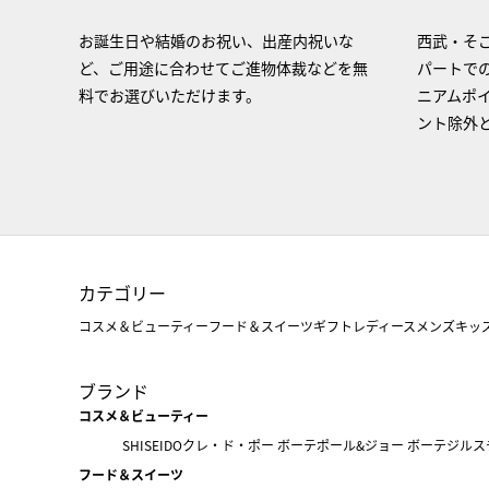
お誕生日や結婚のお祝い、出産内祝いな
西武・そご
ど、ご用途に合わせてご進物体裁などを無
パートで
料でお選びいただけます。
ニアムポ
ント除外
カテゴリー
コスメ＆ビューティー
フード＆スイーツ
ギフト
レディース
メンズ
キッ
ブランド
コスメ＆ビューティー
SHISEIDO
クレ・ド・ポー ボーテ
ポール&ジョー ボーテ
ジルス
フード＆スイーツ