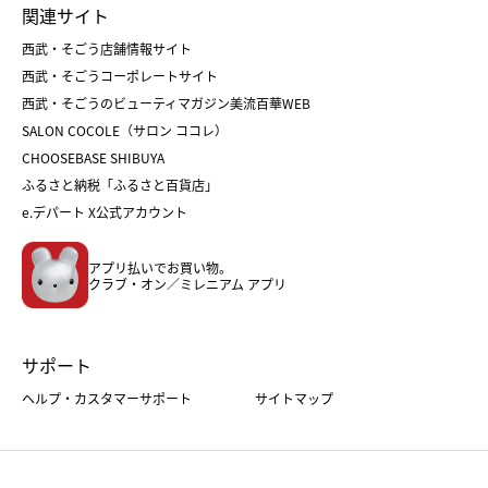
関連サイト
菓子折り
手土産
父の日
クリスマス
和菓子
お取り寄せ
西武・そごう店舗情報サイト
クリスマスケーキ
おせち
西武・そごうコーポレートサイト
人気のギフト
福袋
福袋
バレンタイン
西武・そごうのビューティマガジン美流百華WEB
バレンタイン
ホワイトデー
ホワイトデー
SALON COCOLE（サロン ココレ）
おせち
母の日
CHOOSEBASE SHIBUYA
父の日
コスメ
ふるさと納税「ふるさと百貨店」
フード
レディースファッション
e.デパート X公式アカウント
メンズファッション＆スポーツ
キッズ・ベビー
アプリ払いでお買い物。
ホーム・キッチン＆アート
クラブ・オン／ミレニアム アプリ
サポート
ヘルプ・カスタマーサポート
サイトマップ