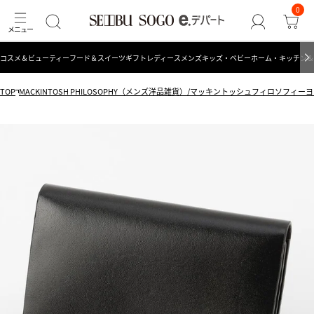
0
コスメ＆ビューティー
フード＆スイーツ
ギフト
レディース
メンズ
キッズ・ベビー
ホーム・キッチン＆
TOP
MACKINTOSH PHILOSOPHY（メンズ洋品雑貨）/マッキントッシュフィロソフィ