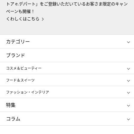
トア e.デパート」をご登録いただいているお客さま限定のキャン
ペーンも開催！
くわしくはこちら
カテゴリー
コスメ＆ビューティー
フード＆スイーツ
ブランド
ギフト
レディース
コスメ＆ビューティー
メンズ
キッズ・ベビー
SHISEIDO
クレ・ド・ポー ボーテ
スポーツ・アウトドア
ホーム・キッチン＆アート
フード＆スイーツ
ポール&ジョー ボーテ
ジルスチュアート
お中元
お歳暮
アンリ・シャルパンティエ
ガトー・ド・ボワイヤージュ
ファッション・インテリア
NARS
エスト
ゴディバ
新宿高野
ポロ ラルフ ローレン
ザ ノース フェイス
特集
RMK
SUQQU
たねや
とらや
タケオ キクチ
ママ＆キッズ
クリニーク
SK-Ⅱ
お中元
お歳暮
ねんりん家
シュガーバターの木
コラム
シュタイフ
バカラ
ひな人形
五月人形
お中元
お歳暮
ランドセル
母の日