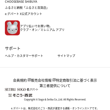
CHOOSEBASE SHIBUYA
父の日
コスメ
ふるさと納税「ふるさと百貨店」
フード
レディースファッション
e.デパート X公式アカウント
メンズファッション＆スポーツ
キッズ・ベビー
アプリ払いでお買い物。
ホーム・キッチン＆アート
クラブ・オン／ミレニアム アプリ
サポート
ヘルプ・カスタマーサポート
サイトマップ
会員規約
販売会社情報
特定商取引法に基づく表示
第三者提供について
Copyright © Sogo & Seibu Co.,Ltd. All Rights Reserved.
e.デパートは、株式会社そごう・西武が運営する通販・オンラインストアです。