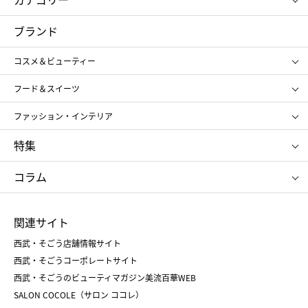
コスメ＆ビューティー
フード＆スイーツ
ブランド
ギフト
レディース
コスメ＆ビューティー
メンズ
キッズ・ベビー
SHISEIDO
クレ・ド・ポー ボーテ
スポーツ・アウトドア
ホーム・キッチン＆アート
フード＆スイーツ
ポール&ジョー ボーテ
ジルスチュアート
お中元
お歳暮
アンリ・シャルパンティエ
ガトー・ド・ボワイヤージュ
ファッション・インテリア
NARS
エスト
ゴディバ
新宿高野
ポロ ラルフ ローレン
ザ ノース フェイス
特集
RMK
SUQQU
たねや
とらや
タケオ キクチ
ママ＆キッズ
クリニーク
SK-Ⅱ
お中元
お歳暮
ねんりん家
シュガーバターの木
コラム
シュタイフ
バカラ
ひな人形
五月人形
お中元
お歳暮
ランドセル
母の日
関連サイト
菓子折り
手土産
父の日
クリスマス
和菓子
お取り寄せ
西武・そごう店舗情報サイト
クリスマスケーキ
おせち
西武・そごうコーポレートサイト
人気のギフト
福袋
福袋
バレンタイン
西武・そごうのビューティマガジン美流百華WEB
バレンタイン
ホワイトデー
ホワイトデー
SALON COCOLE（サロン ココレ）
おせち
母の日