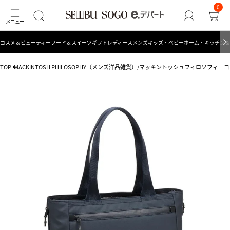
0
コスメ＆ビューティー
フード＆スイーツ
ギフト
レディース
メンズ
キッズ・ベビー
ホーム・キッチン＆
TOP
MACKINTOSH PHILOSOPHY（メンズ洋品雑貨）/マッキントッシュフィロソフィ