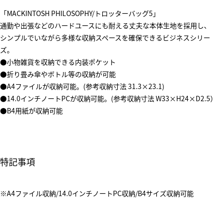
「MACKINTOSH PHILOSOPHY/トロッターバッグ5」
通勤や出張などのハードユースにも耐える丈夫な本体生地を採用し、
シンプルでいながら多様な収納スペースを確保できるビジネスシリー
ズ。
●小物雑貨を収納できる内装ポケット
●折り畳み傘やボトル等の収納が可能
●A4ファイルが収納可能。(参考収納寸法 31.3×23.1)
●14.0インチノートPCが収納可能。(参考収納寸法 W33×H24×D2.5）
●B4用紙が収納可能
特記事項
※A4ファイル収納/14.0インチノートPC収納/B4サイズ収納可能