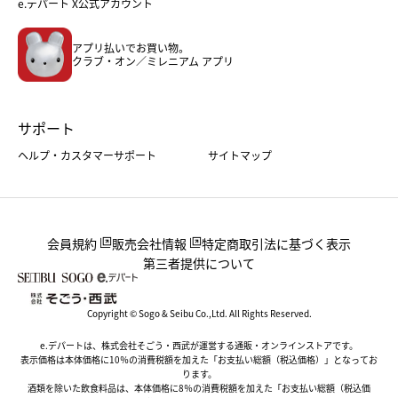
e.デパート X公式アカウント
メンズファッション＆スポーツ
キッズ・ベビー
アプリ払いでお買い物。
ホーム・キッチン＆アート
クラブ・オン／ミレニアム アプリ
サポート
ヘルプ・カスタマーサポート
サイトマップ
会員規約
販売会社情報
特定商取引法に基づく表示
第三者提供について
Copyright © Sogo & Seibu Co.,Ltd. All Rights Reserved.
e.デパートは、株式会社そごう・西武が運営する通販・オンラインストアです。
表示価格は本体価格に10％の消費税額を加えた「お支払い総額（税込価格）」となってお
ります。
酒類を除いた飲食料品は、本体価格に8％の消費税額を加えた「お支払い総額（税込価