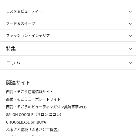
ギフト
レディース
コスメ＆ビューティー
メンズ
キッズ・ベビー
SHISEIDO
クレ・ド・ポー ボーテ
スポーツ・アウトドア
ホーム・キッチン＆アート
フード＆スイーツ
ポール&ジョー ボーテ
ジルスチュアート
お中元
お歳暮
アンリ・シャルパンティエ
ガトー・ド・ボワイヤージュ
ファッション・インテリア
NARS
エスト
ゴディバ
新宿高野
ポロ ラルフ ローレン
ザ ノース フェイス
特集
RMK
SUQQU
たねや
とらや
タケオ キクチ
ママ＆キッズ
クリニーク
SK-Ⅱ
お中元
お歳暮
ねんりん家
シュガーバターの木
コラム
シュタイフ
バカラ
ひな人形
五月人形
お中元
お歳暮
ランドセル
母の日
関連サイト
菓子折り
手土産
父の日
クリスマス
和菓子
お取り寄せ
西武・そごう店舗情報サイト
クリスマスケーキ
おせち
西武・そごうコーポレートサイト
人気のギフト
福袋
福袋
バレンタイン
西武・そごうのビューティマガジン美流百華WEB
バレンタイン
ホワイトデー
ホワイトデー
SALON COCOLE（サロン ココレ）
おせち
母の日
CHOOSEBASE SHIBUYA
父の日
コスメ
ふるさと納税「ふるさと百貨店」
フード
レディースファッション