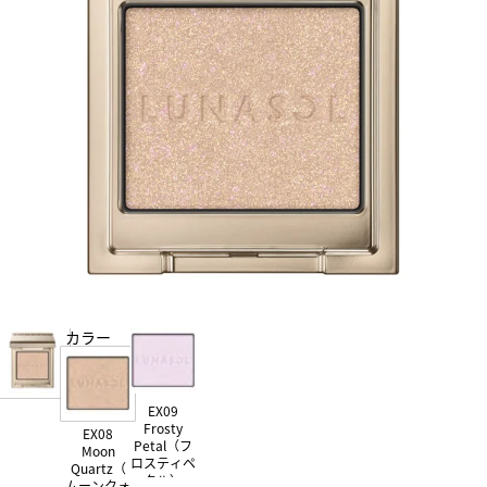
カラー
EX09
Frosty
EX08
Petal（フ
Moon
ロスティペ
Quartz（
タル）
ムーンクォ