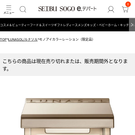
0
コスメ＆ビューティー
フード＆スイーツ
ギフト
レディース
メンズ
キッズ・ベビー
ホーム・キッチン＆
TOP
LUNASOL/ルナソル
モノアイカラーレーション（限定品）
こちらの商品は現在売り切れまたは、販売期間外となりま
す。