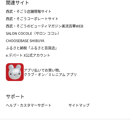
関連サイト
菓子折り
手土産
父の日
クリスマス
和菓子
お取り寄せ
西武・そごう店舗情報サイト
クリスマスケーキ
おせち
西武・そごうコーポレートサイト
人気のギフト
福袋
福袋
バレンタイン
西武・そごうのビューティマガジン美流百華WEB
バレンタイン
ホワイトデー
ホワイトデー
SALON COCOLE（サロン ココレ）
おせち
母の日
CHOOSEBASE SHIBUYA
父の日
コスメ
ふるさと納税「ふるさと百貨店」
フード
レディースファッション
e.デパート X公式アカウント
メンズファッション＆スポーツ
キッズ・ベビー
アプリ払いでお買い物。
ホーム・キッチン＆アート
クラブ・オン／ミレニアム アプリ
サポート
ヘルプ・カスタマーサポート
サイトマップ