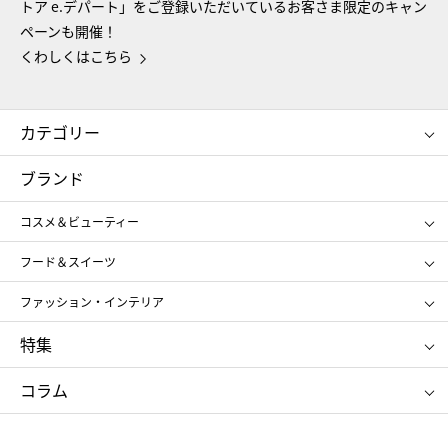
トア e.デパート」をご登録いただいているお客さま限定のキャン
ペーンも開催！
くわしくはこちら
カテゴリー
コスメ＆ビューティー
フード＆スイーツ
ブランド
ギフト
レディース
コスメ＆ビューティー
メンズ
キッズ・ベビー
SHISEIDO
クレ・ド・ポー ボーテ
スポーツ・アウトドア
ホーム・キッチン＆アート
フード＆スイーツ
ポール&ジョー ボーテ
ジルスチュアート
お中元
お歳暮
アンリ・シャルパンティエ
ガトー・ド・ボワイヤージュ
ファッション・インテリア
NARS
エスト
ゴディバ
新宿高野
ポロ ラルフ ローレン
ザ ノース フェイス
特集
RMK
SUQQU
たねや
とらや
タケオ キクチ
ママ＆キッズ
クリニーク
SK-Ⅱ
お中元
お歳暮
ねんりん家
シュガーバターの木
コラム
シュタイフ
バカラ
ひな人形
五月人形
お中元
お歳暮
ランドセル
母の日