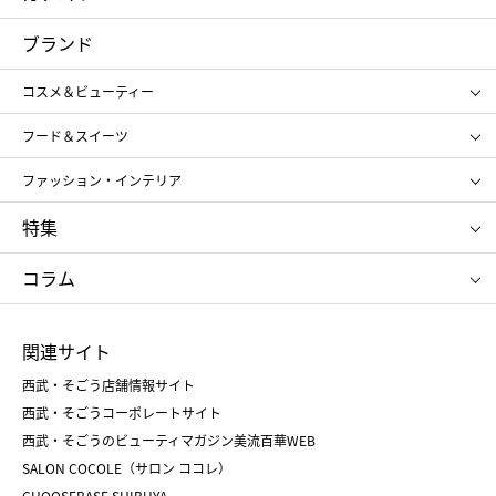
コスメ＆ビューティー
フード＆スイーツ
ブランド
ギフト
レディース
コスメ＆ビューティー
メンズ
キッズ・ベビー
SHISEIDO
クレ・ド・ポー ボーテ
スポーツ・アウトドア
ホーム・キッチン＆アート
フード＆スイーツ
ポール&ジョー ボーテ
ジルスチュアート
お中元
お歳暮
アンリ・シャルパンティエ
ガトー・ド・ボワイヤージュ
ファッション・インテリア
NARS
エスト
ゴディバ
新宿高野
ポロ ラルフ ローレン
ザ ノース フェイス
特集
RMK
SUQQU
たねや
とらや
タケオ キクチ
ママ＆キッズ
クリニーク
SK-Ⅱ
お中元
お歳暮
ねんりん家
シュガーバターの木
コラム
シュタイフ
バカラ
ひな人形
五月人形
お中元
お歳暮
ランドセル
母の日
関連サイト
菓子折り
手土産
父の日
クリスマス
和菓子
お取り寄せ
西武・そごう店舗情報サイト
クリスマスケーキ
おせち
西武・そごうコーポレートサイト
人気のギフト
福袋
福袋
バレンタイン
西武・そごうのビューティマガジン美流百華WEB
バレンタイン
ホワイトデー
ホワイトデー
SALON COCOLE（サロン ココレ）
おせち
母の日
CHOOSEBASE SHIBUYA