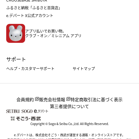
父の日
コスメ
ふるさと納税「ふるさと百貨店」
フード
レディースファッション
e.デパート X公式アカウント
メンズファッション＆スポーツ
キッズ・ベビー
アプリ払いでお買い物。
ホーム・キッチン＆アート
クラブ・オン／ミレニアム アプリ
サポート
ヘルプ・カスタマーサポート
サイトマップ
会員規約
販売会社情報
特定商取引法に基づく表示
第三者提供について
Copyright © Sogo & Seibu Co.,Ltd. All Rights Reserved.
e.デパートは、株式会社そごう・西武が運営する通販・オンラインストアです。