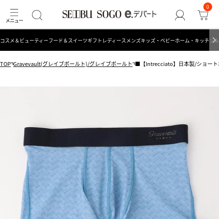
0
コスメ＆ビューティー
フード＆スイーツ
ギフト
レディース
メンズ
キッズ・ベビー
ホーム・キッチン＆
TOP
Gravevault(グレイブボールト)/グレイブボールト
■【Intrecciato】日本製/ショート