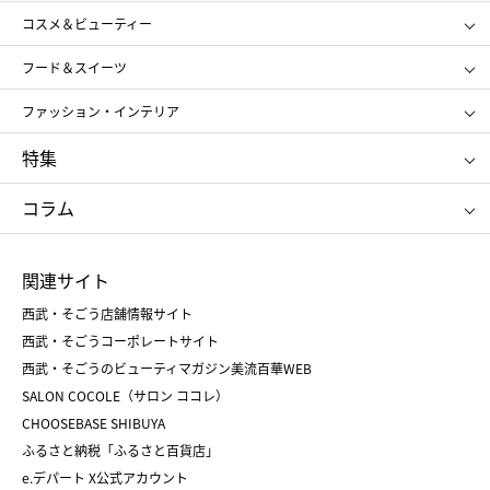
コスメ＆ビューティー
メンズ
キッズ・ベビー
SHISEIDO
クレ・ド・ポー ボーテ
スポーツ・アウトドア
ホーム・キッチン＆アート
フード＆スイーツ
ポール&ジョー ボーテ
ジルスチュアート
お中元
お歳暮
アンリ・シャルパンティエ
ガトー・ド・ボワイヤージュ
ファッション・インテリア
NARS
エスト
ゴディバ
新宿高野
ポロ ラルフ ローレン
ザ ノース フェイス
特集
RMK
SUQQU
たねや
とらや
タケオ キクチ
ママ＆キッズ
クリニーク
SK-Ⅱ
お中元
お歳暮
ねんりん家
シュガーバターの木
コラム
シュタイフ
バカラ
ひな人形
五月人形
お中元
お歳暮
ランドセル
母の日
関連サイト
菓子折り
手土産
父の日
クリスマス
和菓子
お取り寄せ
西武・そごう店舗情報サイト
クリスマスケーキ
おせち
西武・そごうコーポレートサイト
人気のギフト
福袋
福袋
バレンタイン
西武・そごうのビューティマガジン美流百華WEB
バレンタイン
ホワイトデー
ホワイトデー
SALON COCOLE（サロン ココレ）
おせち
母の日
CHOOSEBASE SHIBUYA
父の日
コスメ
ふるさと納税「ふるさと百貨店」
フード
レディースファッション
e.デパート X公式アカウント