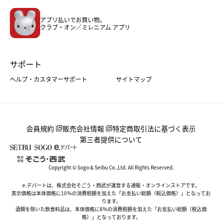
メンズファッション＆スポーツ
キッズ・ベビー
アプリ払いでお買い物。
ホーム・キッチン＆アート
クラブ・オン／ミレニアム アプリ
サポート
ヘルプ・カスタマーサポート
サイトマップ
会員規約
販売会社情報
特定商取引法に基づく表示
第三者提供について
Copyright © Sogo & Seibu Co.,Ltd. All Rights Reserved.
e.デパートは、株式会社そごう・西武が運営する通販・オンラインストアです。
表示価格は本体価格に10％の消費税額を加えた「お支払い総額（税込価格）」となってお
ります。
酒類を除いた飲食料品は、本体価格に8％の消費税額を加えた「お支払い総額（税込価
格）」となっております。