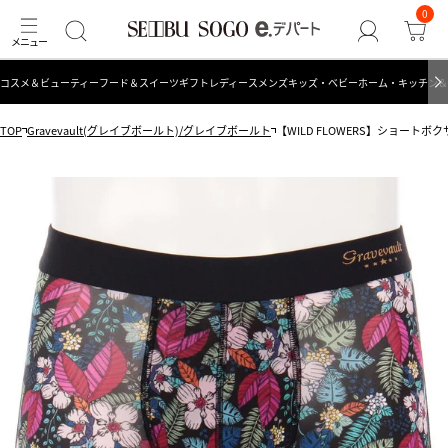
0
コスメ＆ビューティー
フード＆スイーツ
ギフト
レディース
メンズ
キッズ・ベビー
ホーム・キッチン＆
TOP
Gravevault(グレイブボールト)/グレイブボールト
【WILD FLOWERS】ショートボクサー