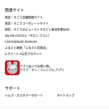
お中元
お歳暮
ランドセル
母の日
関連サイト
菓子折り
手土産
父の日
クリスマス
和菓子
お取り寄せ
西武・そごう店舗情報サイト
クリスマスケーキ
おせち
西武・そごうコーポレートサイト
人気のギフト
福袋
福袋
バレンタイン
西武・そごうのビューティマガジン美流百華WEB
バレンタイン
ホワイトデー
ホワイトデー
SALON COCOLE（サロン ココレ）
おせち
母の日
CHOOSEBASE SHIBUYA
父の日
コスメ
ふるさと納税「ふるさと百貨店」
フード
レディースファッション
e.デパート X公式アカウント
メンズファッション＆スポーツ
キッズ・ベビー
アプリ払いでお買い物。
ホーム・キッチン＆アート
クラブ・オン／ミレニアム アプリ
サポート
ヘルプ・カスタマーサポート
サイトマップ