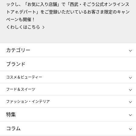
ックし、「お気に入り店舗」で「西武・そごう公式オンラインス
トア e.デパート」をご登録いただいているお客さま限定のキャン
ペーンも開催！
くわしくはこちら
カテゴリー
コスメ＆ビューティー
フード＆スイーツ
ブランド
ギフト
レディース
コスメ＆ビューティー
メンズ
キッズ・ベビー
SHISEIDO
クレ・ド・ポー ボーテ
スポーツ・アウトドア
ホーム・キッチン＆アート
フード＆スイーツ
ポール&ジョー ボーテ
ジルスチュアート
お中元
お歳暮
アンリ・シャルパンティエ
ガトー・ド・ボワイヤージュ
ファッション・インテリア
NARS
エスト
ゴディバ
新宿高野
ポロ ラルフ ローレン
ザ ノース フェイス
特集
RMK
SUQQU
たねや
とらや
タケオ キクチ
ママ＆キッズ
クリニーク
SK-Ⅱ
お中元
お歳暮
ねんりん家
シュガーバターの木
コラム
シュタイフ
バカラ
ひな人形
五月人形