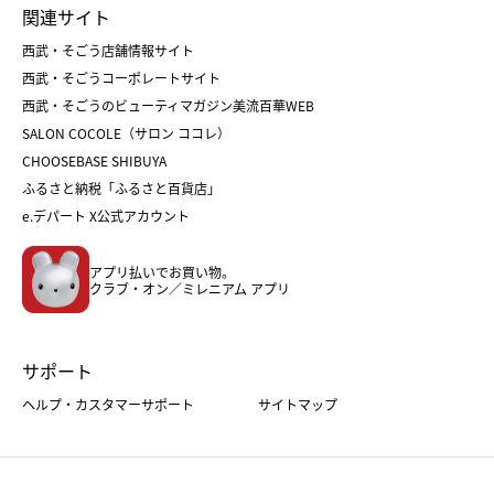
関連サイト
菓子折り
手土産
父の日
クリスマス
和菓子
お取り寄せ
西武・そごう店舗情報サイト
クリスマスケーキ
おせち
西武・そごうコーポレートサイト
人気のギフト
福袋
福袋
バレンタイン
西武・そごうのビューティマガジン美流百華WEB
バレンタイン
ホワイトデー
ホワイトデー
SALON COCOLE（サロン ココレ）
おせち
母の日
CHOOSEBASE SHIBUYA
父の日
コスメ
ふるさと納税「ふるさと百貨店」
フード
レディースファッション
e.デパート X公式アカウント
メンズファッション＆スポーツ
キッズ・ベビー
アプリ払いでお買い物。
ホーム・キッチン＆アート
クラブ・オン／ミレニアム アプリ
サポート
ヘルプ・カスタマーサポート
サイトマップ