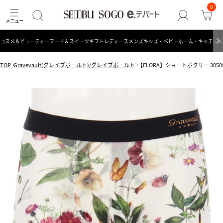
0
コスメ＆ビューティー
フード＆スイーツ
ギフト
レディース
メンズ
キッズ・ベビー
ホーム・キッチン＆
TOP
Gravevault(グレイブボールト)/グレイブボールト
【FLORA】ショートボクサー 30509