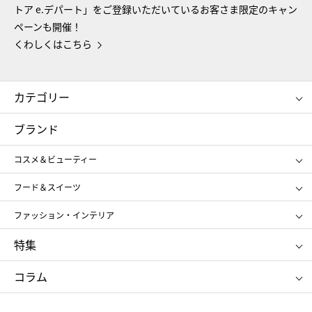
トア e.デパート」をご登録いただいているお客さま限定のキャン
ペーンも開催！
くわしくはこちら
カテゴリー
コスメ＆ビューティー
フード＆スイーツ
ブランド
ギフト
レディース
コスメ＆ビューティー
メンズ
キッズ・ベビー
SHISEIDO
クレ・ド・ポー ボーテ
スポーツ・アウトドア
ホーム・キッチン＆アート
フード＆スイーツ
ポール&ジョー ボーテ
ジルスチュアート
お中元
お歳暮
アンリ・シャルパンティエ
ガトー・ド・ボワイヤージュ
ファッション・インテリア
NARS
エスト
ゴディバ
新宿高野
ポロ ラルフ ローレン
ザ ノース フェイス
特集
RMK
SUQQU
たねや
とらや
タケオ キクチ
ママ＆キッズ
クリニーク
SK-Ⅱ
お中元
お歳暮
ねんりん家
シュガーバターの木
コラム
シュタイフ
バカラ
ひな人形
五月人形
お中元
お歳暮
ランドセル
母の日