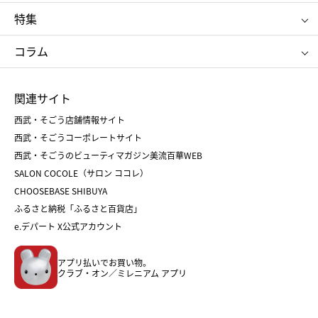
ゴディバ
新宿高野
ポロ ラルフ ローレン
ザ ノース フェイス
特集
RMK
SUQQU
たねや
とらや
タケオ キクチ
ママ＆キッズ
クリニーク
SK-Ⅱ
お中元
お歳暮
ねんりん家
シュガーバターの木
コラム
シュタイフ
バカラ
ひな人形
五月人形
お中元
お歳暮
ランドセル
母の日
関連サイト
菓子折り
手土産
父の日
クリスマス
和菓子
お取り寄せ
西武・そごう店舗情報サイト
クリスマスケーキ
おせち
西武・そごうコーポレートサイト
人気のギフト
福袋
福袋
バレンタイン
西武・そごうのビューティマガジン美流百華WEB
バレンタイン
ホワイトデー
ホワイトデー
SALON COCOLE（サロン ココレ）
おせち
母の日
CHOOSEBASE SHIBUYA
父の日
コスメ
ふるさと納税「ふるさと百貨店」
フード
レディースファッション
e.デパート X公式アカウント
メンズファッション＆スポーツ
キッズ・ベビー
アプリ払いでお買い物。
ホーム・キッチン＆アート
クラブ・オン／ミレニアム アプリ