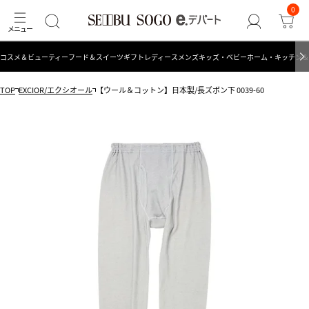
0
コスメ＆ビューティー
フード＆スイーツ
ギフト
レディース
メンズ
キッズ・ベビー
ホーム・キッチン＆
TOP
EXCIOR/エクシオール
【ウール＆コットン】日本製/長ズボン下 0039-60