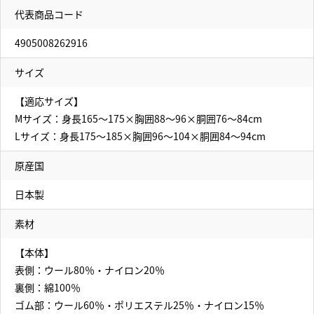
代表商品コード
4905008262916
サイズ
【適応サイズ】
Mサイズ：身長165～175×胸囲88～96×胴囲76～84cm
Lサイズ：身長175～185×胸囲96～104×胴囲84～94cm
原産国
日本製
素材
【本体】
表側：ウール80％・ナイロン20％
裏側：綿100％
ゴム部：ウール60％・ポリエステル25％・ナイロン15％