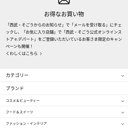
お得なお買い物
「西武・そごうからのお知らせ」で「メールを受け取る」にチェ
ックし、「お気に入り店舗」で「西武・そごう公式オンラインス
トア e.デパート」をご登録いただいているお客さま限定のキャン
ペーンも開催！
くわしくはこちら
カテゴリー
コスメ＆ビューティー
フード＆スイーツ
ブランド
ギフト
レディース
コスメ＆ビューティー
メンズ
キッズ・ベビー
SHISEIDO
クレ・ド・ポー ボーテ
スポーツ・アウトドア
ホーム・キッチン＆アート
フード＆スイーツ
ポール&ジョー ボーテ
ジルスチュアート
お中元
お歳暮
アンリ・シャルパンティエ
ガトー・ド・ボワイヤージュ
ファッション・インテリア
NARS
エスト